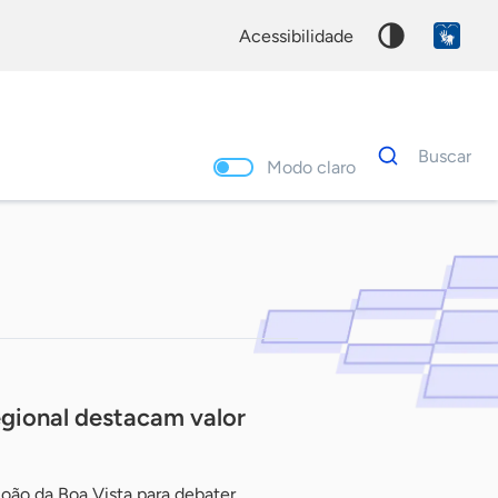
acessibilidade
Dados
Buscar
para
Modo claro
busca
Palavra
chave
egional destacam valor
oão da Boa Vista para debater