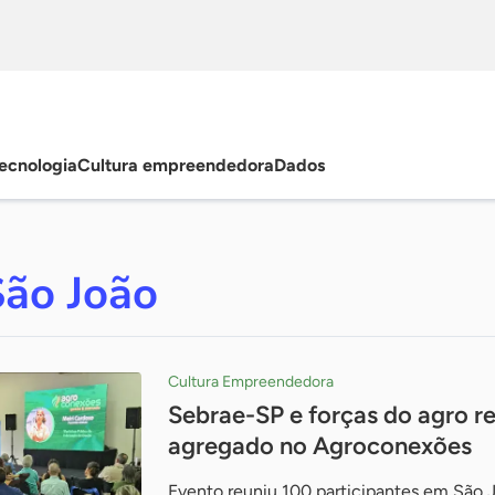
ecnologia
Cultura empreendedora
Dados
ão João
Cultura Empreendedora
Sebrae-SP e forças do agro r
agregado no Agroconexões
Evento reuniu 100 participantes em São J