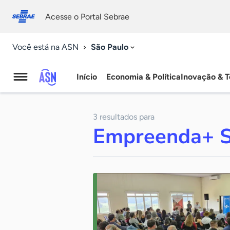
Fale
Acessibilidade
conosco
0
Acesse o Portal Sebrae
9
São Paulo
Você está na ASN
Início
Economia & Política
Inovação & T
Agência
Sebrae
3 resultados para
de
Empreenda+ S
Notícias