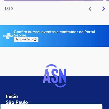
1
/10
Confira cursos, eventos e conteúdos do Portal
Sebrae.
Acesse o Portal
Início
São Paulo
Sobre a ASN