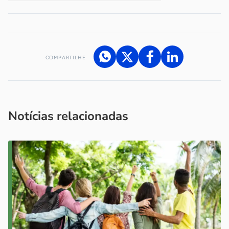
COMPARTILHE
Acesse nossos canais de atendimento
Ficou com alguma dúvida?
.
Se
você é um profissional da imprensa, entre em contato pelo
imprensa@sebrae.com.br
fale com a ASN em cada UF
ou
Notícias relacionadas