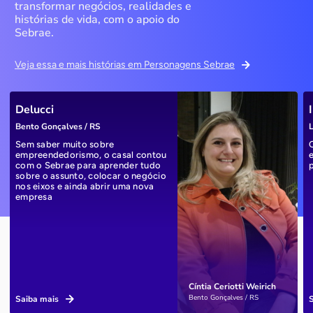
transformar negócios, realidades e
histórias de vida, com o apoio do
Sebrae.
Veja essa e mais histórias em Personagens Sebrae
Delucci
Bento Gonçalves / RS
L
Sem saber muito sobre
empreendedorismo, o casal contou
com o Sebrae para aprender tudo
sobre o assunto, colocar o negócio
nos eixos e ainda abrir uma nova
empresa
Cíntia Ceriotti Weirich
Bento Gonçalves / RS
Saiba mais