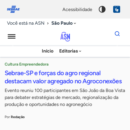
Fale
Acessibilidade
conosco
0
acessibilidade
9
São Paulo
Você está na ASN
Dados
para
busca
Agência
Início
Editorias
Palavra
Sebrae
chave
de
Cultura Empreendedora
Sebrae-SP e forças do agro regional
Notícias
destacam valor agregado no Agroconexões
Evento reuniu 100 participantes em São João da Boa Vista
para debater estratégias de mercado, regionalização da
produção e oportunidades no agronegócio
Por
Redação