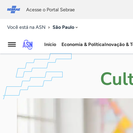
Fale
Acessibilidade
conosco
0
Acesse o Portal Sebrae
9
São Paulo
Você está na ASN
Início
Economia & Política
Inovação & T
Agência
Sebrae
Cul
de
Notícias