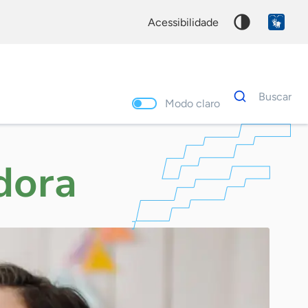
acessibilidade
Dados
Buscar
para
Modo claro
busca
Palavra
chave
dora