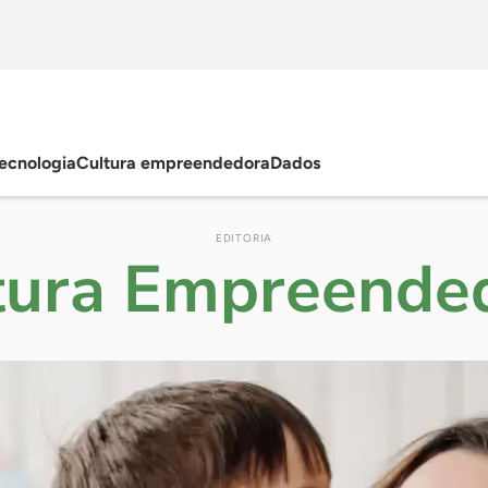
ecnologia
Cultura empreendedora
Dados
EDITORIA
tura Empreende