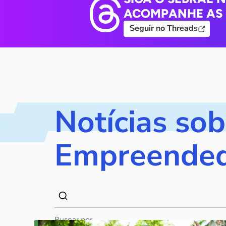
ACOMPANHE AS 
Seguir no Threads
Notícias sob
Empreende
Dados
Palavra
para
chave