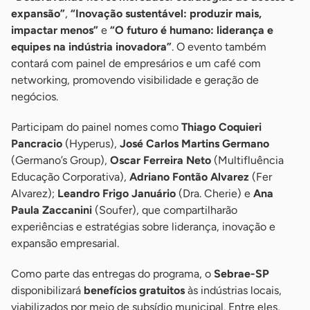
expansão”
,
“Inovação sustentável: produzir mais,
impactar menos”
e
“O futuro é humano: liderança e
equipes na indústria inovadora”
. O evento também
contará com painel de empresários e um café com
networking, promovendo visibilidade e geração de
negócios.
Participam do painel nomes como
Thiago Coquieri
Pancracio
(Hyperus),
José Carlos Martins Germano
(Germano’s Group),
Oscar Ferreira Neto
(Multifluência
Educação Corporativa),
Adriano Fontão Alvarez
(Fer
Alvarez);
Leandro Frigo Januário
(Dra. Cherie) e
Ana
Paula Zaccanini
(Soufer), que compartilharão
experiências e estratégias sobre liderança, inovação e
expansão empresarial.
Como parte das entregas do programa, o
Sebrae-SP
disponibilizará
benefícios gratuitos
às indústrias locais,
viabilizados por meio de subsídio municipal. Entre eles,