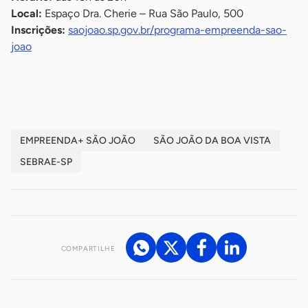
Local:
Espaço Dra. Cherie – Rua São Paulo, 500
Inscrições:
saojoao.sp.gov.br/programa-empreenda-sao-
joao
-
EMPREENDA+ SÃO JOÃO
SÃO JOÃO DA BOA VISTA
SEBRAE-SP
COMPARTILHE
Acesse nossos canais de atendimento
Ficou com alguma dúvida?
.
Se
você é um profissional da imprensa, entre em contato pelo