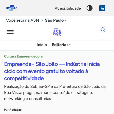
Fale
Acessibilidade
conosco
0
acessibilidade
9
São Paulo
Você está na ASN
Dados
para
busca
Agência
Início
Editorias
Palavra
Sebrae
chave
de
Cultura Empreendedora
Empreenda+ São João — Indústria inicia
Notícias
ciclo com evento gratuito voltado à
competitividade
Realização do Sebrae-SP e da Prefeitura de São João da
Boa Vista, programa reúne conteúdo estratégico,
networking e consultorias
Por
Redação