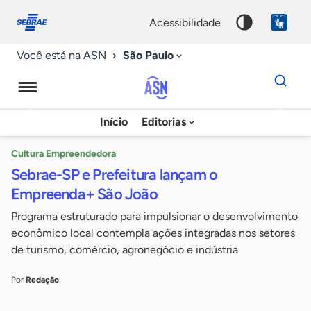
Fale
Acessibilidade
conosco
0
acessibilidade
9
São Paulo
Você está na ASN
Dados
para
busca
Agência
Início
Editorias
Palavra
Sebrae
chave
de
Cultura Empreendedora
Sebrae-SP e Prefeitura lançam o
Notícias
Empreenda+ São João
Programa estruturado para impulsionar o desenvolvimento
econômico local contempla ações integradas nos setores
de turismo, comércio, agronegócio e indústria
Por
Redação