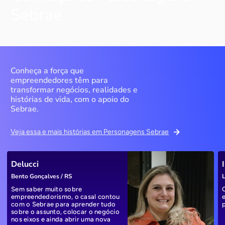
Sebrae
Conheça a força que
empreendedores têm para
transformar negócios, realidades e
histórias de vida, com o apoio do
Sebrae.
Veja essa e mais histórias em Personagens Sebrae
Delucci
Bento Gonçalves / RS
L
Sem saber muito sobre
empreendedorismo, o casal contou
com o Sebrae para aprender tudo
sobre o assunto, colocar o negócio
nos eixos e ainda abrir uma nova