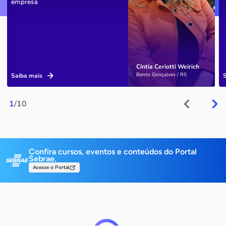
empresa
Cíntia Ceriotti Weirich
Bento Gonçalves / RS
Saiba mais
1
/10
Confira cursos, eventos e conteúdos do Portal
Sebrae.
Acesse o Portal