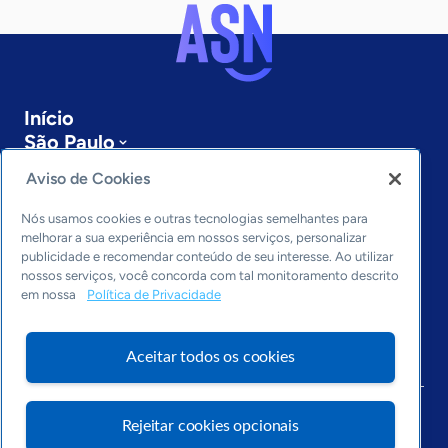
Início
São Paulo
Sobre a ASN
Aviso de Cookies
Últimas notícias
Entre em contato
Nós usamos cookies e outras tecnologias semelhantes para
Editorias
melhorar a sua experiência em nossos serviços, personalizar
publicidade e recomendar conteúdo de seu interesse. Ao utilizar
Economia & Política
nossos serviços, você concorda com tal monitoramento descrito
em nossa
Política de Privacidade
Inovação & Tecnologia
Cultura empreendedora
Dados
Aceitar todos os cookies
Arquivo
Rejeitar cookies opcionais