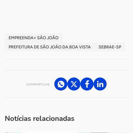
-
EMPREENDA+ SÃO JOÃO
PREFEITURA DE SÃO JOÃO DA BOA VISTA
SEBRAE-SP
COMPARTILHE
Acesse nossos canais de atendimento
Ficou com alguma dúvida?
.
Se
você é um profissional da imprensa, entre em contato pelo
imprensa@sebrae.com.br
fale com a ASN em cada UF
ou
Notícias relacionadas