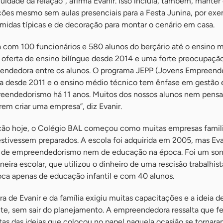
uidade da relação”, afirma Evanir. Isso incluía, também, manter
es mesmo sem aulas presenciais para a Festa Junina, por exe
midas típicas e de decoração para montar o cenário em casa.
 com 100 funcionários e 580 alunos do berçário até o ensino m
 a oferta de ensino bilíngue desde 2014 e uma forte preocupaç
eendedora entre os alunos. O programa JEPP (Jovens Empreend
na desde 2011 e o ensino médio técnico tem ênfase em gestão 
eendedorismo há 11 anos. Muitos dos nossos alunos nem pen
em criar uma empresa”, diz Evanir.
ção hoje, o Colégio BAL começou como muitas empresas famili
tivessem preparados. A escola foi adquirida em 2005, mas Eva
 de empreendedorismo nem de educação na época. Foi um so
neira escolar, que utilizou o dinheiro de uma rescisão trabalhist
oca apenas de educação infantil e com 40 alunos.
a de Evanir e da família exigiu muitas capacitações e a ideia 
e, sem sair do planejamento. A empreendedora ressalta que fe
s das ideias que colocou no papel naquela ocasião se tornara