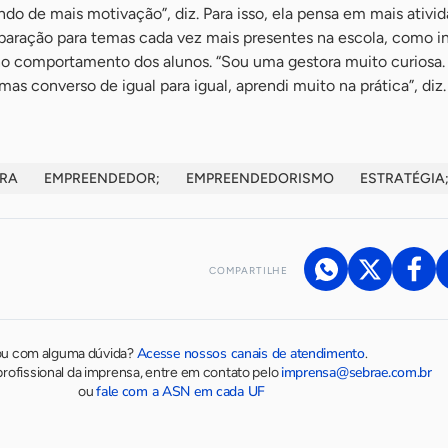
ndo de mais motivação”, diz. Para isso, ela pensa em mais ativi
aração para temas cada vez mais presentes na escola, como i
 no comportamento dos alunos. “Sou uma gestora muito curiosa
s converso de igual para igual, aprendi muito na prática”, diz.
ORA
EMPREENDEDOR;
EMPREENDEDORISMO
ESTRATÉGIA
COMPARTILHE
Acesse nossos canais de atendimento
ou com alguma dúvida?
.
imprensa@sebrae.com.br
rofissional da imprensa, entre em contato pelo
fale com a ASN em cada UF
ou