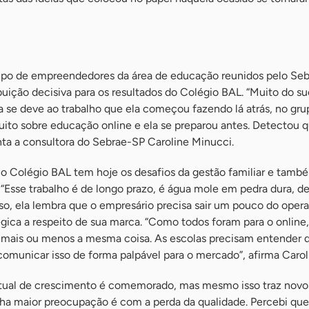
upo de empreendedores da área de educação reunidos pelo Seb
ição decisiva para os resultados do Colégio BAL. “Muito do s
a se deve ao trabalho que ela começou fazendo lá atrás, no gru
uito sobre educação online e ela se preparou antes. Detectou q
nta a consultora do Sebrae-SP Caroline Minucci.
 o Colégio BAL tem hoje os desafios da gestão familiar e tamb
“Esse trabalho é de longo prazo, é água mole em pedra dura, d
isso, ela lembra que o empresário precisa sair um pouco do opera
gica a respeito de sua marca. “Como todos foram para o online
mais ou menos a mesma coisa. As escolas precisam entender q
 comunicar isso de forma palpável para o mercado”, afirma Carol
tual de crescimento é comemorado, mas mesmo isso traz novos
a maior preocupação é com a perda da qualidade. Percebi que