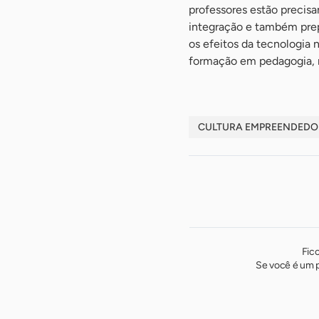
professores estão precisa
integração e também prep
os efeitos da tecnologia
formação em pedagogia, ma
CULTURA EMPREENDED
Fic
Se você é um p