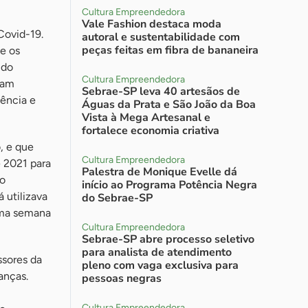
Cultura Empreendedora
Vale Fashion destaca moda
Covid-19.
autoral e sustentabilidade com
peças feitas em fibra de bananeira
e os
 do
Cultura Empreendedora
ram
Sebrae-SP leva 40 artesãos de
ência e
Águas da Prata e São João da Boa
Vista à Mega Artesanal e
fortalece economia criativa
, e que
Cultura Empreendedora
 2021 para
Palestra de Monique Evelle dá
 o
início ao Programa Potência Negra
 utilizava
do Sebrae-SP
 uma semana
Cultura Empreendedora
Sebrae-SP abre processo seletivo
para analista de atendimento
ssores da
pleno com vaga exclusiva para
anças.
pessoas negras
Cultura Empreendedora