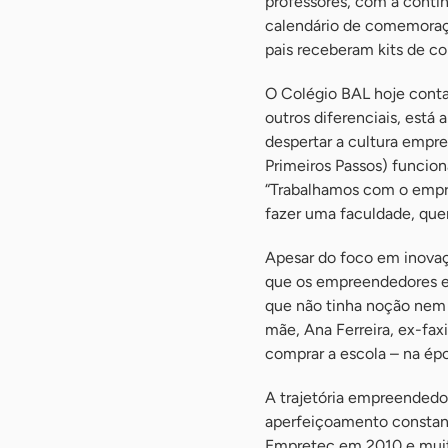
professores, com a contin
calendário de comemoraçõ
pais receberam kits de co
O Colégio BAL hoje conta
outros diferenciais, está
despertar a cultura empr
Primeiros Passos) funcio
“Trabalhamos com o empr
fazer uma faculdade, quer
Apesar do foco em inova
que os empreendedores es
que não tinha noção nem
mãe, Ana Ferreira, ex-faxi
comprar a escola – na ép
A trajetória empreendedor
aperfeiçoamento constant
Empretec em 2010 e muita