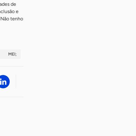
dades de
nclusão e
. Não tenho
;
MEI;