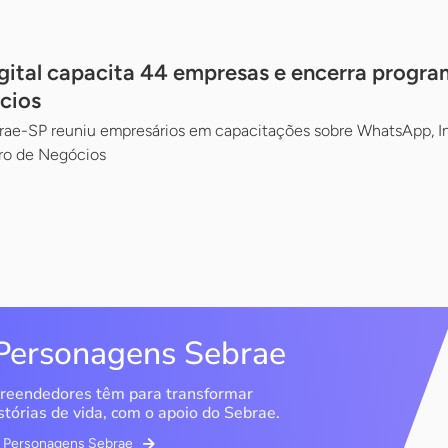
gital capacita 44 empresas e encerra prog
cios
ae-SP reuniu empresários em capacitações sobre WhatsApp, In
ro de Negócios
Personagens Sebrae
reendedores têm para transformar
stórias de vida, com o apoio do Sebrae.
em Personagens Sebrae