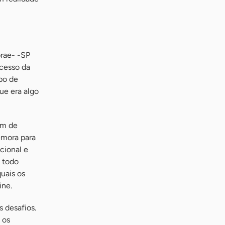
rae- -SP
ucesso da
po de
ue era algo
ém de
emora para
cional e
, todo
uais os
ine.
 desafios.
 os