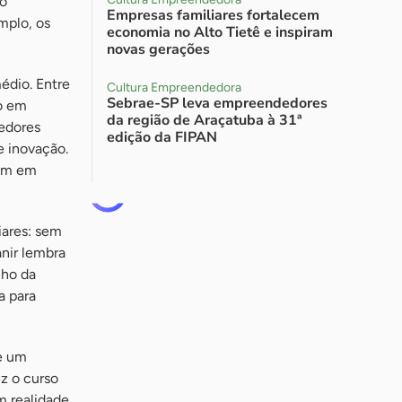
 o
Empresas familiares fortalecem
mplo, os
economia no Alto Tietê e inspiram
novas gerações
édio. Entre
Cultura Empreendedora
Sebrae-SP leva empreendedores
ão em
da região de Araçatuba à 31ª
edores
edição da FIPAN
e inovação.
sam em
ares: sem
nir lembra
nho da
a para
de um
z o curso
m realidade