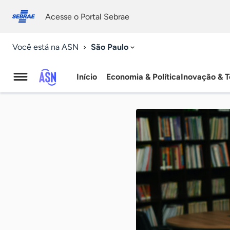
Fale
Acessibilidade
conosco
0
Acesse o Portal Sebrae
9
São Paulo
Você está na ASN
Início
Economia & Política
Inovação & T
Agência
Sebrae
de
Notícias