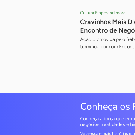
Cultura Empreendedora
Cravinhos Mais Di
Encontro de Negó
Ação promovida pelo Sebr
terminou com um Encont
Conheça os 
Conheça a força que emp
negócios, realidades e hi
Veja essa e mais histórias 