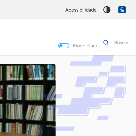
acessibilidade
Dados
Buscar
para
Modo claro
busca
Palavra
chave