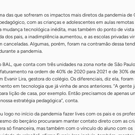
ma das que sofreram os impactos mais diretos da pandemia de 
 pedagógico, com as crianças e adolescentes em aulas remotas 
a mudança tecnológica inédita, mas também do ponto de vista
 dos pais, a inadimplência aumentou, e as escolas privadas vi
m canceladas. Algumas, porém, foram na contramão dessa tend
durante a pandemia.
o BAL, que conta com três unidades na zona norte de São Paulo
o faturamento na ordem de 40% de 2020 para 2021 e de 30% de
 Evanir Lira, gestora do colégio. Os diferenciais, diz ela, foram
ento em tecnologia que já vinha de anos anteriores. “A gente já
s para lição de casa, por exemplo. Então precisamos de apenas
 nossa estratégia pedagógica”, conta.
logo no início da pandemia fazer lives com os pais e os profe
mesmo do berçário procuraram manter contato direto com as cri
ra só financeira, mas também com o vínculo do aluno com os