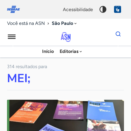
Fale
Acessibilidade
conosco
0
acessibilidade
9
São Paulo
Você está na ASN
Dados
para
busca
Agência
Início
Editorias
Palavra
Sebrae
chave
de
314 resultados para
MEI;
Notícias