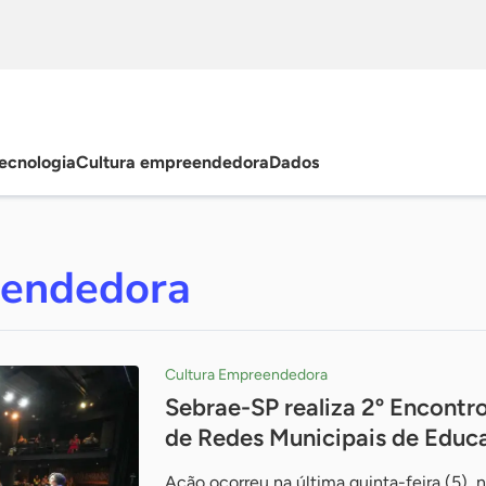
ecnologia
Cultura empreendedora
Dados
eendedora
Cultura Empreendedora
Sebrae-SP realiza 2º Encontro
de Redes Municipais de Educ
Ação ocorreu na última quinta-feira (5), n