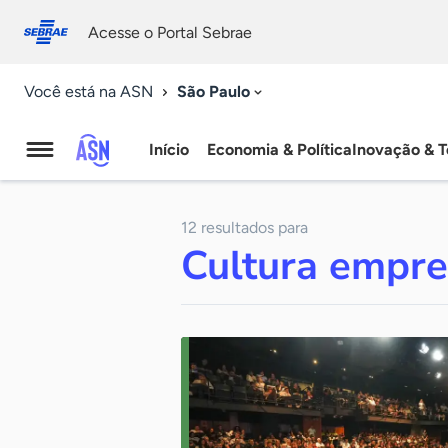
Fale
Acessibilidade
conosco
0
Acesse o Portal Sebrae
9
São Paulo
Você está na ASN
Início
Economia & Política
Inovação & T
Agência
Sebrae
12 resultados para
de
Cultura empr
Notícias