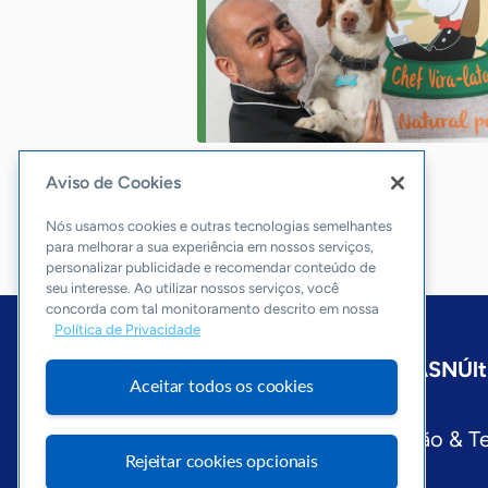
Aviso de Cookies
Nós usamos cookies e outras tecnologias semelhantes
para melhorar a sua experiência em nossos serviços,
personalizar publicidade e recomendar conteúdo de
seu interesse. Ao utilizar nossos serviços, você
concorda com tal monitoramento descrito em nossa
Política de Privacidade
Início
São Paulo
Sobre a ASN
Últ
Aceitar todos os cookies
Editorias
Economia & Política
Inovação & T
Rejeitar cookies opcionais