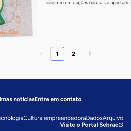
investem em opções naturais e apostam
1
2
imas notícias
Entre em contato
ecnologia
Cultura empreendedora
Dados
Arquivo
Visite o Portal Sebrae