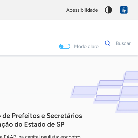
acessibilidade
Dados
Buscar
para
Modo claro
busca
Palavra
chave
 de Prefeitos e Secretários
ação do Estado de SP
a FAAP, na capital paulista; encontro