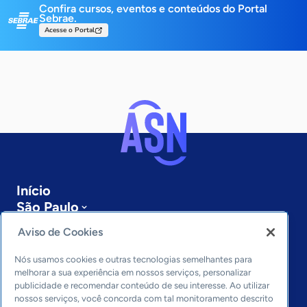
Confira cursos, eventos e conteúdos do Portal
Sebrae.
Acesse o Portal
Início
São Paulo
Sobre a ASN
Aviso de Cookies
Últimas notícias
Entre em contato
Nós usamos cookies e outras tecnologias semelhantes para
Editorias
melhorar a sua experiência em nossos serviços, personalizar
publicidade e recomendar conteúdo de seu interesse. Ao utilizar
Economia & Política
nossos serviços, você concorda com tal monitoramento descrito