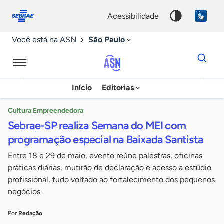
Fale
Acessibilidade
conosco
0
acessibilidade
9
São Paulo
Você está na ASN
Dados
para
busca
Agência
Início
Editorias
Palavra
Sebrae
chave
de
Cultura Empreendedora
Sebrae-SP realiza Semana do MEI com
Notícias
programação especial na Baixada Santista
Entre 18 e 29 de maio, evento reúne palestras, oficinas
práticas diárias, mutirão de declaração e acesso a estúdio
profissional, tudo voltado ao fortalecimento dos pequenos
negócios
Por
Redação