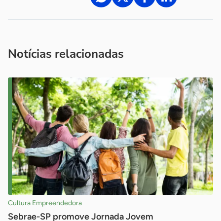
Acesse nossos canais de atendimento
Ficou com alguma dúvida?
.
Se
você é um profissional da imprensa, entre em contato pelo
imprensa@sebrae.com.br
fale com a ASN em cada UF
ou
Notícias relacionadas
Cultura Empreendedora
Sebrae-SP promove Jornada Jovem