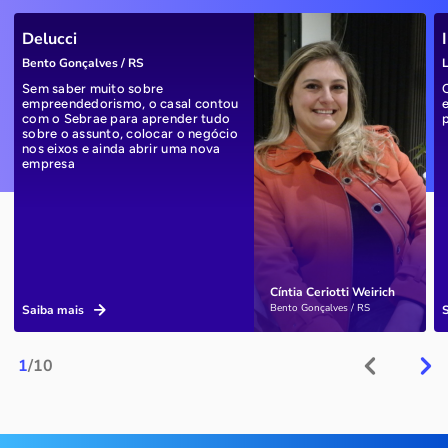
Delucci
Bento Gonçalves / RS
L
Sem saber muito sobre
empreendedorismo, o casal contou
com o Sebrae para aprender tudo
sobre o assunto, colocar o negócio
nos eixos e ainda abrir uma nova
empresa
Cíntia Ceriotti Weirich
Bento Gonçalves / RS
Saiba mais
1
/10