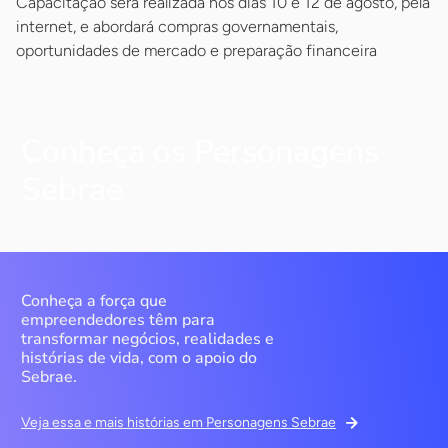
Capacitação será realizada nos dias 10 e 12 de agosto, pela
internet, e abordará compras governamentais,
oportunidades de mercado e preparação financeira
Conheça os Personagens
Sebrae
Conheça a força que
empreendedores têm para
transformar negócios, realidades e
histórias de vida, com o apoio do
Sebrae.
Veja essa e mais histórias em Personagens Sebrae