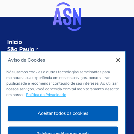
Início
São Paulo
Sobre a ASN
Aviso de Cookies
Últimas notícias
Entre em contato
Nós usamos cookies e outras tecnologias semelhantes para
Editorias
melhorar a sua experiência em nossos serviços, personalizar
publicidade e recomendar conteúdo de seu interesse. Ao utilizar
Economia & Política
nossos serviços, você concorda com tal monitoramento descrito
em nossa
Política de Privacidade
Inovação & Tecnologia
Cultura empreendedora
Dados
Aceitar todos os cookies
Arquivo
Rejeitar cookies opcionais