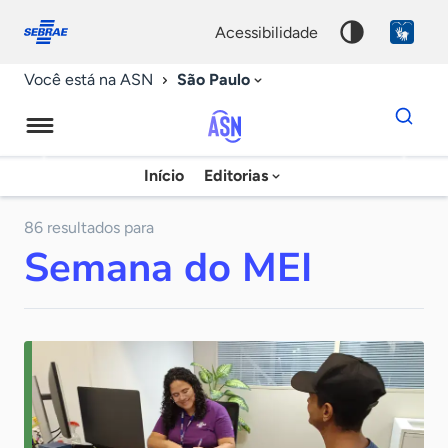
Fale
Acessibilidade
conosco
0
acessibilidade
9
São Paulo
Você está na ASN
Dados
para
busca
Agência
Início
Editorias
Palavra
Sebrae
chave
de
86 resultados para
Semana do MEI
Notícias