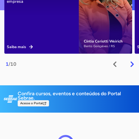
empresa
Cíntia Ceriotti Weirich
Bento Gonçalves / RS
Saiba mais
1
/10
Confira cursos, eventos e conteúdos do Portal
Sebrae.
Acesse o Portal