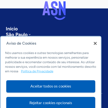
Início
São Paulo
Sobre a ASN
Aviso de Cookies
Últimas notícias
Entre em contato
Nós usamos cookies e outras tecnologias semelhantes para
Editorias
melhorar a sua experiência em nossos serviços, personalizar
publicidade e recomendar conteúdo de seu interesse. Ao utilizar
Economia & Política
nossos serviços, você concorda com tal monitoramento descrito
em nossa
Política de Privacidade
Inovação & Tecnologia
Cultura empreendedora
Dados
Aceitar todos os cookies
Arquivo
Rejeitar cookies opcionais