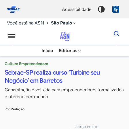
Fale
Acessibilidade
conosco
0
acessibilidade
9
São Paulo
Você está na ASN
Dados
para
busca
Agência
Início
Editorias
Palavra
Sebrae
chave
de
Cultura Empreendedora
Sebrae-SP realiza curso ‘Turbine seu
Notícias
Negócio’ em Barretos
Capacitação é voltada para empreendedores formalizados
e oferece certificado
Por
Redação
COMPARTILHE