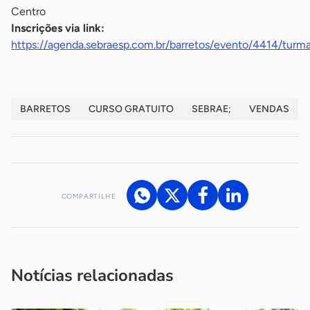
Centro
Inscrições via link:
https://agenda.sebraesp.com.br/barretos/evento/4414/turm
BARRETOS
CURSO GRATUITO
SEBRAE;
VENDAS
COMPARTILHE
Acesse nossos canais de atendimento
Ficou com alguma dúvida?
.
Se
você é um profissional da imprensa, entre em contato pelo
imprensa@sebrae.com.br
fale com a ASN em cada UF
ou
Notícias relacionadas