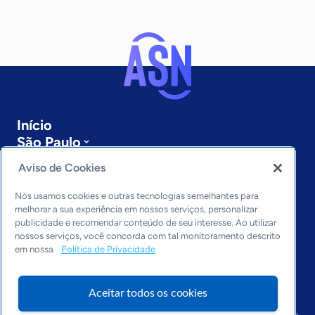
Início
São Paulo
Sobre a ASN
Aviso de Cookies
Últimas notícias
Entre em contato
Nós usamos cookies e outras tecnologias semelhantes para
Editorias
melhorar a sua experiência em nossos serviços, personalizar
publicidade e recomendar conteúdo de seu interesse. Ao utilizar
Economia & Política
nossos serviços, você concorda com tal monitoramento descrito
em nossa
Política de Privacidade
Inovação & Tecnologia
Cultura empreendedora
Dados
Aceitar todos os cookies
Arquivo