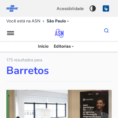
Fale
Acessibilidade
conosco
0
acessibilidade
9
São Paulo
Você está na ASN
Dados
para
busca
Agência
Início
Editorias
Palavra
Sebrae
chave
de
175 resultados para
Barretos
Notícias