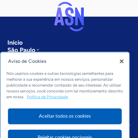
Início
São Paulo
Sobre a ASN
Aviso de Cookies
Últimas notícias
Entre em contato
Nós usamos cookies e outras tecnologias semelhantes para
Editorias
melhorar a sua experiência em nossos serviços, personalizar
publicidade e recomendar conteúdo de seu interesse. Ao utilizar
Economia & Política
nossos serviços, você concorda com tal monitoramento descrito
em nossa
Política de Privacidade
Inovação & Tecnologia
Cultura empreendedora
Dados
Aceitar todos os cookies
Arquivo
Rejeitar cookies opcionais