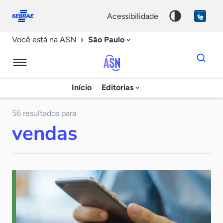
Fale
Acessibilidade
conosco
0
acessibilidade
9
São Paulo
Você está na ASN
Dados
para
busca
Agência
Início
Editorias
Palavra
Sebrae
chave
de
56 resultados para
vendas
Notícias