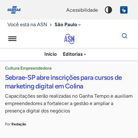
Fale
Acessibilidade
conosco
0
acessibilidade
9
São Paulo
Você está na ASN
Dados
para
busca
Agência
Início
Editorias
Palavra
Sebrae
chave
de
Cultura Empreendedora
Sebrae-SP abre inscrições para cursos de
Notícias
marketing digital em Colina
Capacitações serão realizadas no Ganha Tempo e auxiliam
empreendedores a fortalecer a gestão e ampliar a
presença digital dos negócios
Por
Redação