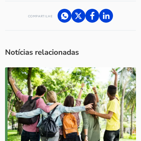
COMPARTILHE
Acesse nossos canais de atendimento
Ficou com alguma dúvida?
.
Se
você é um profissional da imprensa, entre em contato pelo
imprensa@sebrae.com.br
fale com a ASN em cada UF
ou
Notícias relacionadas