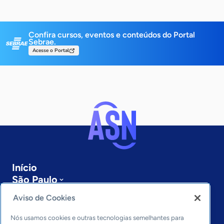
Confira cursos, eventos e conteúdos do Portal
Sebrae.
Acesse o Portal
Início
São Paulo
Sobre a ASN
Aviso de Cookies
Últimas notícias
Entre em contato
Nós usamos cookies e outras tecnologias semelhantes para