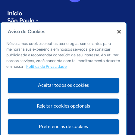
Início
São Paulo
Sobre a ASN
Aviso de Cookies
Últimas notícias
Entre em contato
Nós usamos cookies e outras tecnologias semelhantes para
Editorias
melhorar a sua experiência em nossos serviços, personalizar
publicidade e recomendar conteúdo de seu interesse. Ao utilizar
Economia & Política
nossos serviços, você concorda com tal monitoramento descrito
em nossa
Política de Privacidade
Inovação & Tecnologia
Cultura empreendedora
Dados
Aceitar todos os cookies
Arquivo
Rejeitar cookies opcionais
Preferências de cookies
Visite o Portal Sebrae