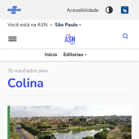
Fale
Acessibilidade
conosco
0
acessibilidade
9
São Paulo
Você está na ASN
Dados
para
busca
Agência
Início
Editorias
Palavra
Sebrae
chave
de
35 resultados para
Colina
Notícias