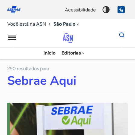
Fale
Acessibilidade
conosco
0
acessibilidade
9
São Paulo
Você está na ASN
Dados
para
busca
Agência
Início
Editorias
Palavra
Sebrae
chave
de
290 resultados para
Sebrae Aqui
Notícias