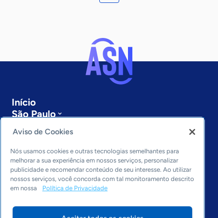
Início
São Paulo
Sobre a ASN
Aviso de Cookies
Últimas notícias
Entre em contato
Nós usamos cookies e outras tecnologias semelhantes para
Editorias
melhorar a sua experiência em nossos serviços, personalizar
publicidade e recomendar conteúdo de seu interesse. Ao utilizar
Economia & Política
nossos serviços, você concorda com tal monitoramento descrito
em nossa
Política de Privacidade
Inovação & Tecnologia
Cultura empreendedora
Dados