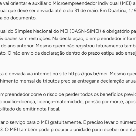
vai orientar e auxiliar o Microempreendedor Individual (MEI) a 
al que deve ser enviada até o dia 31 de maio. Em Duartina, 1.1
ega do documento.
ual do Simples Nacional do MEI (DASN-SIMEI) é obrigatório pa
ividades sem restrições. Na declaração, o empreendedor inform
 do ano anterior. Mesmo quem não registrou faturamento tamb
to. O não envio da declaração dentro do prazo estipulado ensej
ta e enviada via internet no site https://gov.br/mei. Mesmo que
himento mensal de tributos precisa entregar a declaração anual
empreendedor corre o risco de perder todos os benefícios previ
 auxílio-doença, licença-maternidade, pensão por morte, apos
litado de emitir nota fiscal.
ar o serviço para o MEI gratuitamente. É preciso levar o núme
23. O MEI também pode procurar a unidade para receber orienta