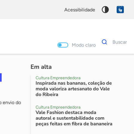
acessibilidade
Dados
Buscar
para
Modo claro
busca
Palavra
chave
Em alta
I
Cultura Empreendedora
Inspirada nas bananas, coleção de
moda valoriza artesanato do Vale
do Ribeira
o envio do
Cultura Empreendedora
Vale Fashion destaca moda
autoral e sustentabilidade com
peças feitas em fibra de bananeira