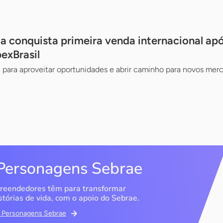
a conquista primeira venda internacional ap
exBrasil
 para aproveitar oportunidades e abrir caminho para novos mer
Personagens Sebrae
reendedores têm para transformar
stórias de vida, com o apoio do Sebrae.
em Personagens Sebrae