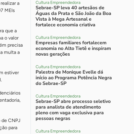
Cultura Empreendedora
realizar a
Sebrae-SP leva 40 artesãos de
97 MEIs
Águas da Prata e São João da Boa
Vista à Mega Artesanal e
fortalece economia criativa
ra que a
a o valor
Cultura Empreendedora
Empresas familiares fortalecem
ém precisa
economia no Alto Tietê e inspiram
a multa a
novas gerações
Cultura Empreendedora
Palestra de Monique Evelle dá
m estiver
início ao Programa Potência Negra
.
do Sebrae-SP
denciários
Cultura Empreendedora
entadoria,
Sebrae-SP abre processo seletivo
para analista de atendimento
pleno com vaga exclusiva para
pessoas negras
ro de CNPJ
ção para
Cultura Empreendedora