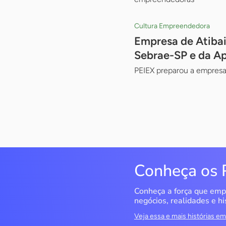
Cultura Empreendedora
Empresa de Atibai
Sebrae-SP e da Ap
PEIEX preparou a empresa
Conheça os 
Conheça a força que emp
negócios, realidades e hi
Veja essa e mais histórias 