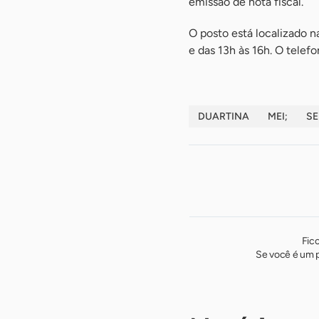
emissão de nota fiscal.
O posto está localizado 
e das 13h às 16h. O telef
DUARTINA
MEI;
SE
Fic
Se você é um p