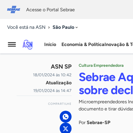
Fale
Acessibilidade
conosco
0
Acesse o Portal Sebrae
9
São Paulo
Você está na ASN
Início
Economia & Política
Inovação & T
Agência
Sebrae
ASN SP
Cultura Empreendedora
de
Sebrae Aqu
18/01/2024 às 10:42
Atualização
Notícias
sobre dec
19/01/2024 às 14:47
Microempreendedores Indi
COMPARTILHE
documento e tirar dúvidas
Por
Sebrae-SP