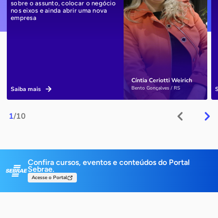
sobre o assunto, colocar o negócio
nos eixos e ainda abrir uma nova
empresa
Cíntia Ceriotti Weirich
Bento Gonçalves / RS
Saiba mais
1
/10
Confira cursos, eventos e conteúdos do Portal
Sebrae.
Acesse o Portal