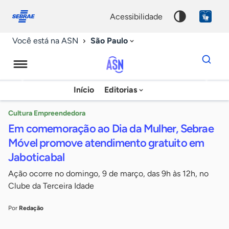
Fale
Acessibilidade
conosco
0
acessibilidade
9
São Paulo
Você está na ASN
Dados
para
busca
Agência
Início
Editorias
Palavra
Sebrae
chave
de
Cultura Empreendedora
Em comemoração ao Dia da Mulher, Sebrae
Notícias
Móvel promove atendimento gratuito em
Jaboticabal
Ação ocorre no domingo, 9 de março, das 9h às 12h, no
Clube da Terceira Idade
Por
Redação