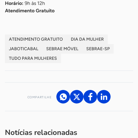
Horário:
9h às 12h
Atendimento Gratuito
ATENDIMENTO GRATUITO
DIA DA MULHER
JABOTICABAL
SEBRAE MÓVEL
SEBRAE-SP
TUDO PARA MULHERES
COMPARTILHE
Acesse nossos canais de atendimento
Ficou com alguma dúvida?
.
Se
você é um profissional da imprensa, entre em contato pelo
imprensa@sebrae.com.br
fale com a ASN em cada UF
ou
Notícias relacionadas