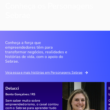
Conheça os Personagens
Sebrae
Conheça a força que
empreendedores têm para
transformar negócios, realidades e
histórias de vida, com o apoio do
Sebrae.
Veja essa e mais histórias em Personagens Sebrae
Delucci
Bento Gonçalves / RS
L
Sem saber muito sobre
empreendedorismo, o casal contou
com o Sebrae para aprender tudo