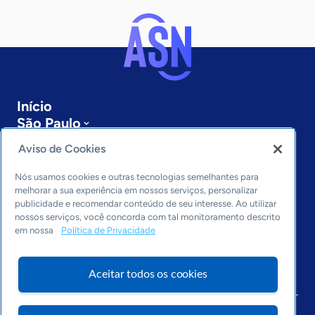
Início
São Paulo
Sobre a ASN
Aviso de Cookies
Últimas notícias
Entre em contato
Nós usamos cookies e outras tecnologias semelhantes para
Editorias
melhorar a sua experiência em nossos serviços, personalizar
publicidade e recomendar conteúdo de seu interesse. Ao utilizar
Economia & Política
nossos serviços, você concorda com tal monitoramento descrito
em nossa
Política de Privacidade
Inovação & Tecnologia
Cultura empreendedora
Dados
Aceitar todos os cookies
Arquivo