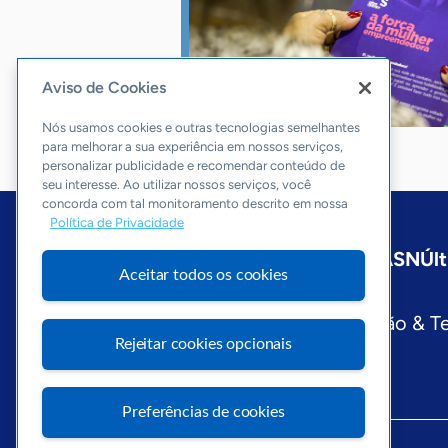
Aviso de Cookies
Nós usamos cookies e outras tecnologias semelhantes
para melhorar a sua experiência em nossos serviços,
personalizar publicidade e recomendar conteúdo de
seu interesse. Ao utilizar nossos serviços, você
concorda com tal monitoramento descrito em nossa
Política de Privacidade
Início
São Paulo
Sobre a ASN
Últ
Aceitar todos os cookies
Editorias
Economia & Política
Inovação & T
Rejeitar cookies opcionais
Preferências de cookies