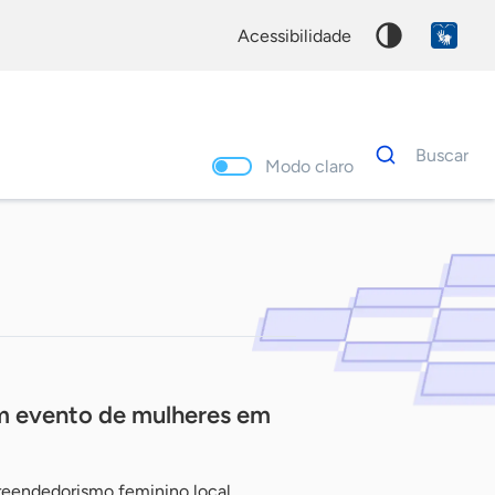
acessibilidade
Dados
Buscar
para
Modo claro
busca
Palavra
chave
m evento de mulheres em
reendedorismo feminino local