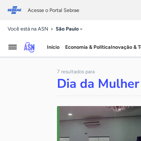
Fale
Acessibilidade
conosco
0
Acesse o Portal Sebrae
9
São Paulo
Você está na ASN
Início
Economia & Política
Inovação & T
Agência
Sebrae
7 resultados para
de
Dia da Mulher
Notícias