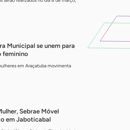
 serão realizados no dia 8 de março,
ra Municipal se unem para
 feminino
 mulheres em Araçatuba movimenta
ulher, Sebrae Móvel
o em Jaboticabal