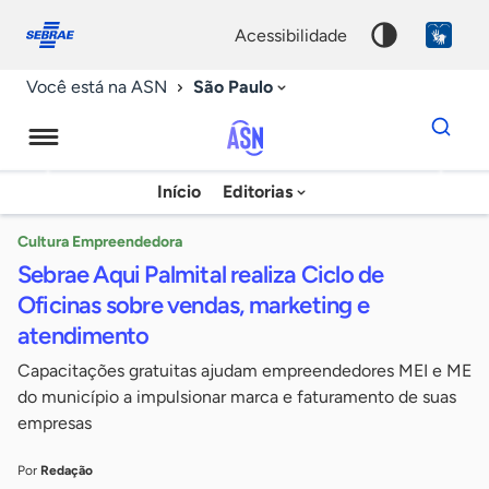
Fale
Acessibilidade
conosco
0
acessibilidade
9
São Paulo
Você está na ASN
Dados
para
busca
Agência
Início
Editorias
Palavra
Sebrae
chave
de
Cultura Empreendedora
Sebrae Aqui Palmital realiza Ciclo de
Notícias
Oficinas sobre vendas, marketing e
atendimento
Capacitações gratuitas ajudam empreendedores MEI e ME
do município a impulsionar marca e faturamento de suas
empresas
Por
Redação