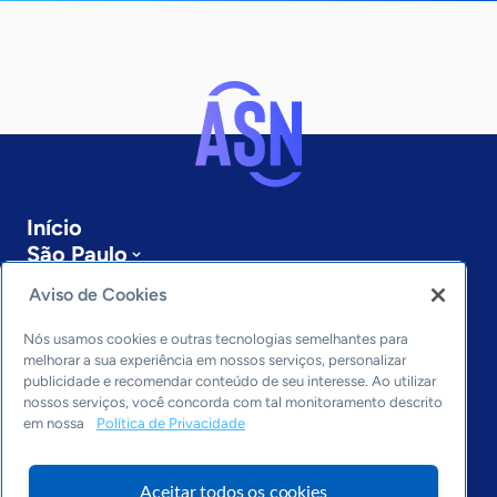
Início
São Paulo
Sobre a ASN
Aviso de Cookies
Últimas notícias
Entre em contato
Nós usamos cookies e outras tecnologias semelhantes para
Editorias
melhorar a sua experiência em nossos serviços, personalizar
publicidade e recomendar conteúdo de seu interesse. Ao utilizar
Economia & Política
nossos serviços, você concorda com tal monitoramento descrito
em nossa
Política de Privacidade
Inovação & Tecnologia
Cultura empreendedora
Dados
Aceitar todos os cookies