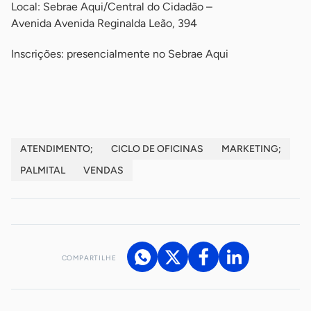
Local: Sebrae Aqui/Central do Cidadão –
Avenida Avenida Reginalda Leão, 394
Inscrições: presencialmente no Sebrae Aqui
-
ATENDIMENTO;
CICLO DE OFICINAS
MARKETING;
PALMITAL
VENDAS
COMPARTILHE
Acesse nossos canais de atendimento
Ficou com alguma dúvida?
.
Se
você é um profissional da imprensa, entre em contato pelo