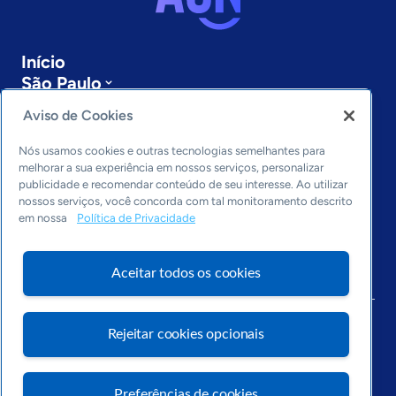
Início
São Paulo
Sobre a ASN
Aviso de Cookies
Últimas notícias
Entre em contato
Nós usamos cookies e outras tecnologias semelhantes para
Editorias
melhorar a sua experiência em nossos serviços, personalizar
publicidade e recomendar conteúdo de seu interesse. Ao utilizar
Economia & Política
nossos serviços, você concorda com tal monitoramento descrito
em nossa
Política de Privacidade
Inovação & Tecnologia
Cultura empreendedora
Dados
Aceitar todos os cookies
Arquivo
Rejeitar cookies opcionais
Preferências de cookies