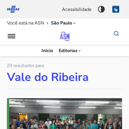
Fale
Acessibilidade
conosco
0
acessibilidade
9
São Paulo
Você está na ASN
Dados
para
busca
Agência
Início
Editorias
Palavra
Sebrae
chave
de
29 resultados para
Vale do Ribeira
Notícias