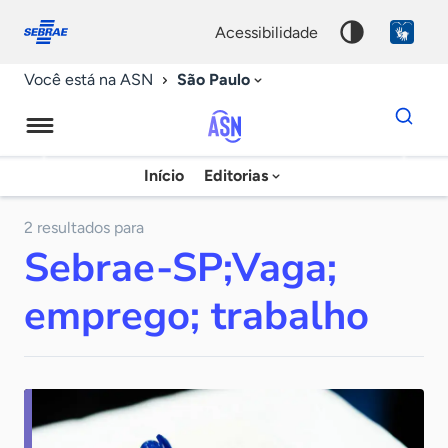
Fale
Acessibilidade
conosco
0
acessibilidade
9
São Paulo
Você está na ASN
Dados
para
busca
Agência
Início
Editorias
Palavra
Sebrae
chave
de
2 resultados para
Sebrae-SP;Vaga;
Notícias
emprego; trabalho