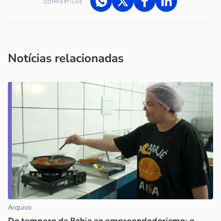
COMPARTILHE
Acesse nossos canais de atendimento
Ficou com alguma dúvida?
.
Se
você é um profissional da imprensa, entre em contato pelo
imprensa@sebrae.com.br
fale com a ASN em cada UF
ou
Notícias relacionadas
Arquivo