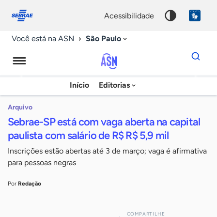
Fale
Acessibilidade
conosco
0
acessibilidade
9
São Paulo
Você está na ASN
Dados
para
busca
Agência
Início
Editorias
Palavra
Sebrae
chave
de
Arquivo
Sebrae-SP está com vaga aberta na capital
Notícias
paulista com salário de R$ R$ 5,9 mil
Inscrições estão abertas até 3 de março; vaga é afirmativa
para pessoas negras
Por
Redação
COMPARTILHE