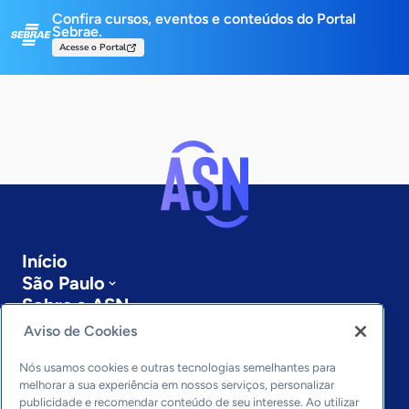
Confira cursos, eventos e conteúdos do Portal
Sebrae.
Acesse o Portal
Início
São Paulo
Sobre a ASN
Últimas notícias
Aviso de Cookies
Entre em contato
Editorias
Nós usamos cookies e outras tecnologias semelhantes para
melhorar a sua experiência em nossos serviços, personalizar
publicidade e recomendar conteúdo de seu interesse. Ao utilizar
Economia & Política