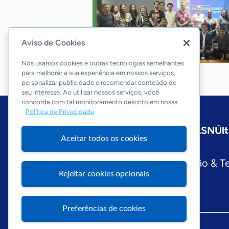
Aviso de Cookies
Nós usamos cookies e outras tecnologias semelhantes
para melhorar a sua experiência em nossos serviços,
personalizar publicidade e recomendar conteúdo de
seu interesse. Ao utilizar nossos serviços, você
concorda com tal monitoramento descrito em nossa
Política de Privacidade
Início
São Paulo
Sobre a ASN
Últ
Aceitar todos os cookies
Editorias
Economia & Política
Inovação & T
Rejeitar cookies opcionais
Preferências de cookies