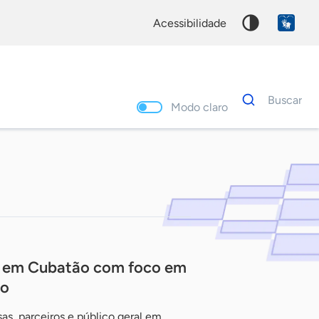
acessibilidade
Dados
Buscar
para
Modo claro
busca
Palavra
chave
 em Cubatão com foco em
ão
as, parceiros e público geral em