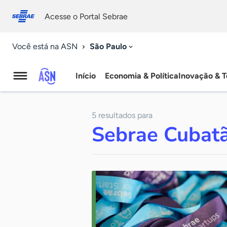
Fale
Acessibilidade
conosco
0
Acesse o Portal Sebrae
9
São Paulo
Você está na ASN
Início
Economia & Política
Inovação & T
Agência
Sebrae
5 resultados para
de
Sebrae Cubat
Notícias