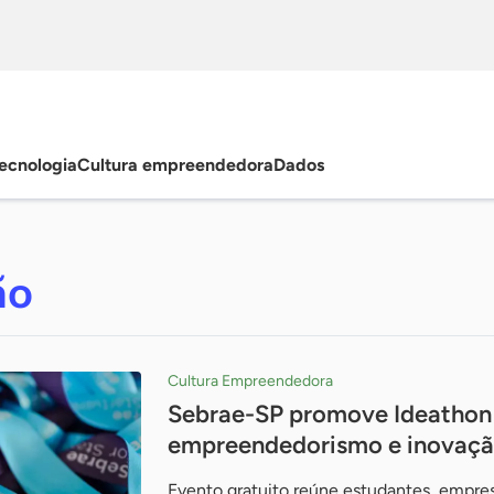
ecnologia
Cultura empreendedora
Dados
ão
Cultura Empreendedora
Sebrae-SP promove Ideathon
empreendedorismo e inovaç
Evento gratuito reúne estudantes, empres