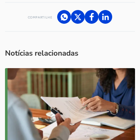
COMPARTILHE
Acesse nossos canais de atendimento
Ficou com alguma dúvida?
.
Se
você é um profissional da imprensa, entre em contato pelo
imprensa@sebrae.com.br
fale com a ASN em cada UF
ou
Notícias relacionadas