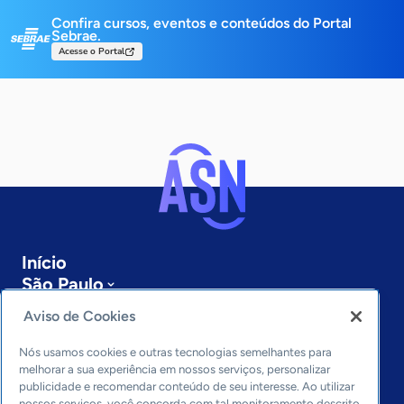
Confira cursos, eventos e conteúdos do Portal
Sebrae.
Acesse o Portal
Início
São Paulo
Sobre a ASN
Aviso de Cookies
Últimas notícias
Entre em contato
Nós usamos cookies e outras tecnologias semelhantes para
Editorias
melhorar a sua experiência em nossos serviços, personalizar
publicidade e recomendar conteúdo de seu interesse. Ao utilizar
nossos serviços, você concorda com tal monitoramento descrito