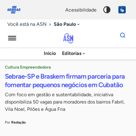
Fale
Acessibilidade
conosco
0
acessibilidade
9
São Paulo
Você está na ASN
Dados
para
busca
Agência
Início
Editorias
Palavra
Sebrae
chave
de
Cultura Empreendedora
Sebrae-SP e Braskem firmam parceria para
Notícias
fomentar pequenos negócios em Cubatão
Com foco em gestão e sustentabilidade, iniciativa
disponibiliza 50 vagas para moradores dos bairros Fabril,
Vila Noel, Pilões e Água Fria
Por
Redação