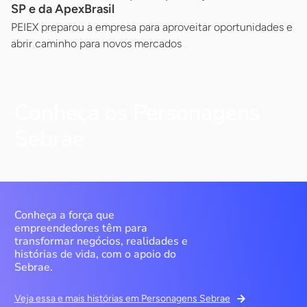
SP e da ApexBrasil
PEIEX preparou a empresa para aproveitar oportunidades e
abrir caminho para novos mercados
Conheça os Personagens
Sebrae
Conheça a força que
empreendedores têm para
transformar negócios, realidades e
histórias de vida, com o apoio do
Sebrae.
Veja essa e mais histórias em Personagens Sebrae