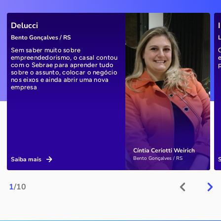
Delucci
Bento Gonçalves / RS
L
Sem saber muito sobre
empreendedorismo, o casal contou
com o Sebrae para aprender tudo
sobre o assunto, colocar o negócio
nos eixos e ainda abrir uma nova
empresa
Cíntia Ceriotti Weirich
Bento Gonçalves / RS
Saiba mais
1
/10