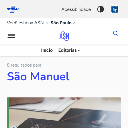
Fale
Acessibilidade
conosco
0
acessibilidade
9
São Paulo
Você está na ASN
Dados
para
busca
Agência
Início
Editorias
Palavra
Sebrae
chave
de
8 resultados para
São Manuel
Notícias