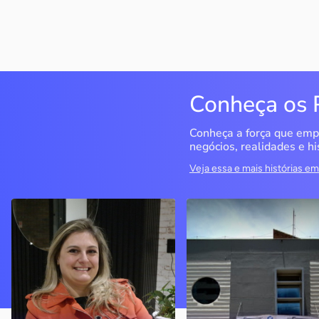
Conheça os 
Conheça a força que emp
negócios, realidades e hi
Veja essa e mais histórias 
Delucci
Infoecia Software
Ltda
Bento Gonçalves / RS
Londrina / PR
Sem saber muito sobre
empreendedorismo, o casal
Com mais de 20 anos de
contou com o Sebrae para
mercado, o empresário
aprender tudo sobre o
contou com o Sebrae para
assunto, colocar o negócio
crescimento do negócio