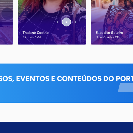
de pessoas com a doença
internacionais
Thaiane Coelho
Espedito Seleiro
Saiba mais
Saiba mais
São Luís / MA
Nova Olinda / CE
SOS, EVENTOS E CONTEÚDOS DO PORT