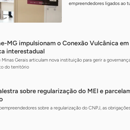
empreendedores ligados ao t
ae-MG impulsionam o Conexão Vulcânica em d
ca interestadual
 Minas Gerais articulam nova instituição para gerir a governança
o do território
alestra sobre regularização do MEI e parcela
o
oempreendedores sobre a regularização do CNPJ, as obrigações 