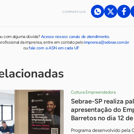
COMPARTILHE
Acesse nossos canais de atendimento
ou com alguma dúvida?
.
imprensa@sebrae.com.br
rofissional da imprensa, entre em contato pelo
fale com a ASN em cada UF
ou
relacionadas
Cultura Empreendedora
Sebrae-SP realiza pal
apresentação do Em
Barretos no dia 12 d
Programa desenvolvido pela 