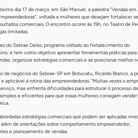
róximo dia 17 de março, em São Manuel, a palestra “Vendas em 
 Empreendedoras”, voltada a mulheres que desejam fortalecer s
sultados comerciais. O encontro ocorre às 19h, no Teatro de P
gas limitadas.
ões do Sebrae Delas, programa voltado ao fortalecimento do
o, e tem como objetivo apresentar ferramentas práticas para 
endas, organizar estratégias comerciais e se posicionar melhor 
r de negócios do Sebrae-SP em Botucatu, Ricardo Blanco, a p
l e aplicável à rotina das empreendedoras. “Muitas vezes o em
rviço, mas enfrenta dificuldades para estruturar o processo de
 simples e eficientes para que essas mulheres consigam vender
lica.
o abordadas estratégias comerciais que podem ser aplicadas im
s, além de orientações sobre comportamento empreendedor,
tes e planejamento de vendas.