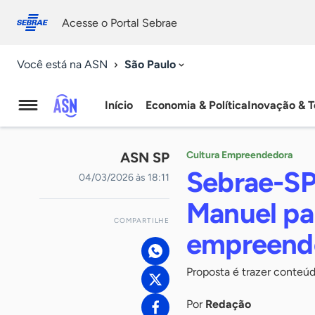
Fale
Acessibilidade
conosco
0
Acesse o Portal Sebrae
9
São Paulo
Você está na ASN
Início
Economia & Política
Inovação & T
Agência
Sebrae
ASN SP
Cultura Empreendedora
de
Sebrae-SP
04/03/2026 às 18:11
Notícias
Manuel pa
COMPARTILHE
empreend
Proposta é trazer conteúd
Por
Redação