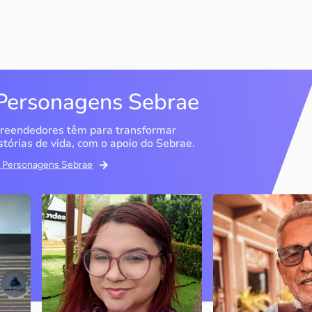
Personagens Sebrae
reendedores têm para transformar
stórias de vida, com o apoio do Sebrae.
em Personagens Sebrae
Memória Ancestral
Espedito Selei
São Luís / MA
Nova Olinda / CE
Ao lado da irmã e com o
Peças criadas pelo
apoio do Sebrae, a Memória
cearense já foram
Ancestral utiliza inteligência
apresentadas em fi
artificial com o objetivo de
novelas, desfiles d
 o
melhorar a qualidade de vida
até em exposições