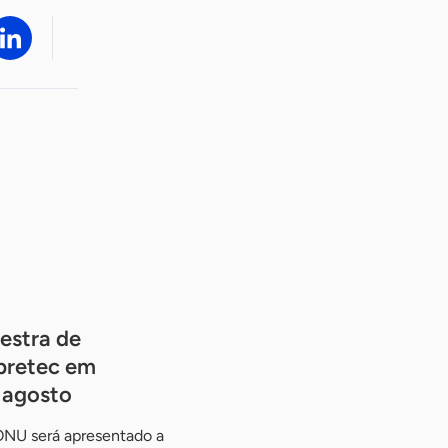
estra de
pretec em
e agosto
ONU será apresentado a