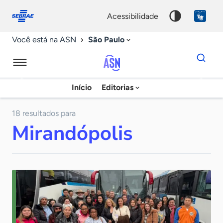
Fale
Acessibilidade
conosco
0
acessibilidade
9
São Paulo
Você está na ASN
Dados
para
busca
Agência
Início
Editorias
Palavra
Sebrae
chave
de
18 resultados para
Mirandópolis
Notícias