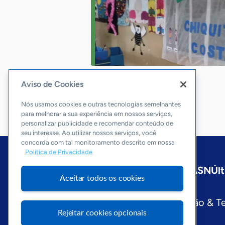
Aviso de Cookies
Nós usamos cookies e outras tecnologias semelhantes
para melhorar a sua experiência em nossos serviços,
personalizar publicidade e recomendar conteúdo de
seu interesse. Ao utilizar nossos serviços, você
concorda com tal monitoramento descrito em nossa
Política de Privacidade
Início
São Paulo
Sobre a ASN
Últ
Aceitar todos os cookies
Editorias
Economia & Política
Inovação & T
Rejeitar cookies opcionais