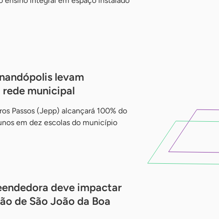
o ensino integral em espaço instalado
rnandópolis levam
rede municipal
os Passos (Jepp) alcançará 100% do
lunos em dez escolas do município
endedora deve impactar
gião de São João da Boa