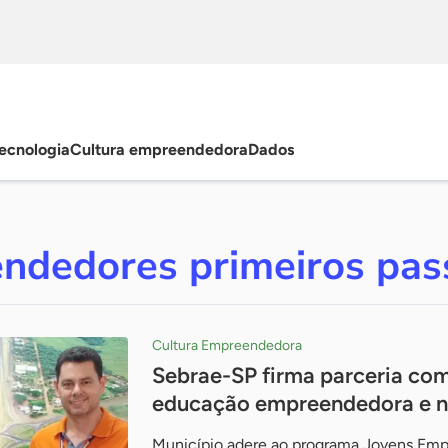
ecnologia
Cultura empreendedora
Dados
ndedores primeiros pas
Cultura Empreendedora
Sebrae-SP firma parceria com 
educação empreendedora e n
Município adere ao programa Jovens Emp