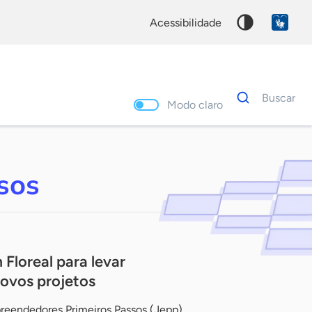
acessibilidade
Dados
Buscar
para
Modo claro
busca
Palavra
chave
sos
Floreal para levar
ovos projetos
reendedores Primeiros Passos (Jepp)