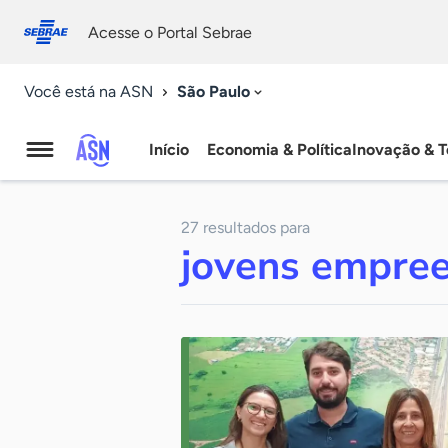
Fale
Acessibilidade
conosco
0
Acesse o Portal Sebrae
9
São Paulo
Você está na ASN
Início
Economia & Política
Inovação & T
Agência
Sebrae
27 resultados para
de
jovens empree
Notícias