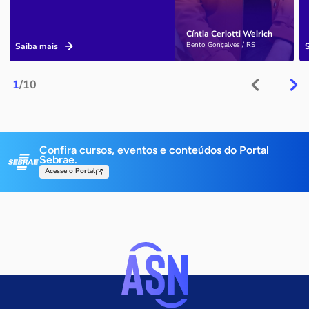
Cíntia Ceriotti Weirich
Bento Gonçalves / RS
Saiba mais
1
/10
Confira cursos, eventos e conteúdos do Portal
Sebrae.
Acesse o Portal