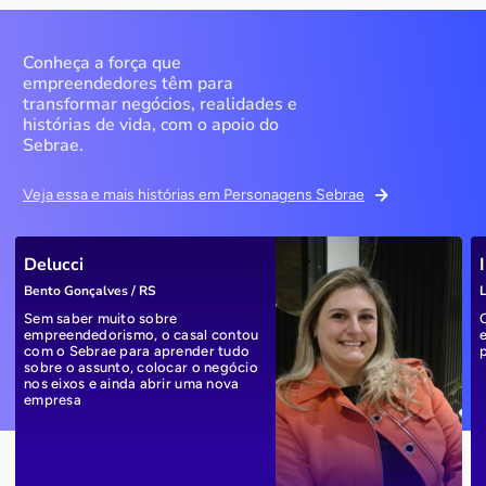
Conheça a força que
empreendedores têm para
transformar negócios, realidades e
histórias de vida, com o apoio do
Sebrae.
Veja essa e mais histórias em Personagens Sebrae
Delucci
Bento Gonçalves / RS
L
Sem saber muito sobre
empreendedorismo, o casal contou
com o Sebrae para aprender tudo
sobre o assunto, colocar o negócio
nos eixos e ainda abrir uma nova
empresa