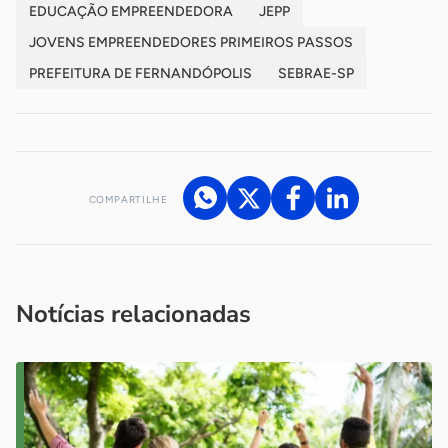
EDUCAÇÃO EMPREENDEDORA
JEPP
JOVENS EMPREENDEDORES PRIMEIROS PASSOS
PREFEITURA DE FERNANDÓPOLIS
SEBRAE-SP
COMPARTILHE
Acesse nossos canais de atendimento
Ficou com alguma dúvida?
.
Se
você é um profissional da imprensa, entre em contato pelo
imprensa@sebrae.com.br
fale com a ASN em cada UF
ou
Notícias relacionadas