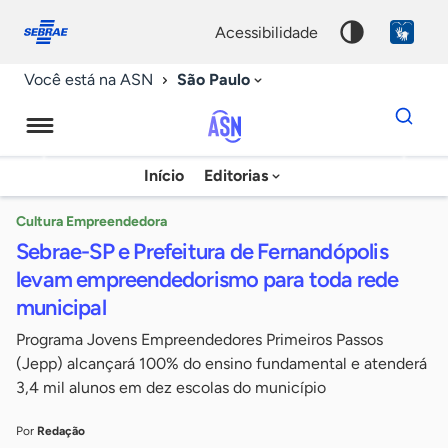
Fale
Acessibilidade
conosco
0
acessibilidade
9
São Paulo
Você está na ASN
Dados
para
busca
Agência
Início
Editorias
Palavra
Sebrae
chave
de
Cultura Empreendedora
Sebrae-SP e Prefeitura de Fernandópolis
Notícias
levam empreendedorismo para toda rede
municipal
Programa Jovens Empreendedores Primeiros Passos
(Jepp) alcançará 100% do ensino fundamental e atenderá
3,4 mil alunos em dez escolas do município
Por
Redação