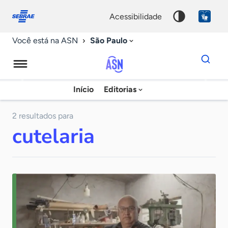
Fale
Acessibilidade
conosco
0
acessibilidade
9
São Paulo
Você está na ASN
Dados
para
busca
Agência
Início
Editorias
Palavra
Sebrae
chave
de
2 resultados para
cutelaria
Notícias