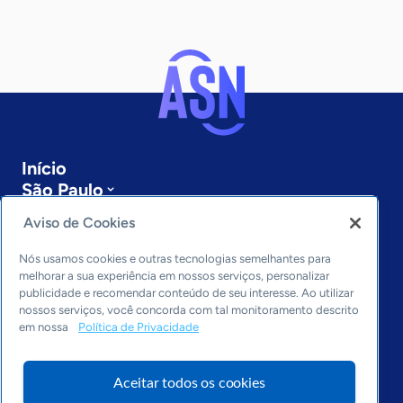
Início
São Paulo
Sobre a ASN
Aviso de Cookies
Últimas notícias
Entre em contato
Nós usamos cookies e outras tecnologias semelhantes para
Editorias
melhorar a sua experiência em nossos serviços, personalizar
publicidade e recomendar conteúdo de seu interesse. Ao utilizar
Economia & Política
nossos serviços, você concorda com tal monitoramento descrito
em nossa
Política de Privacidade
Inovação & Tecnologia
Cultura empreendedora
Dados
Aceitar todos os cookies
Arquivo