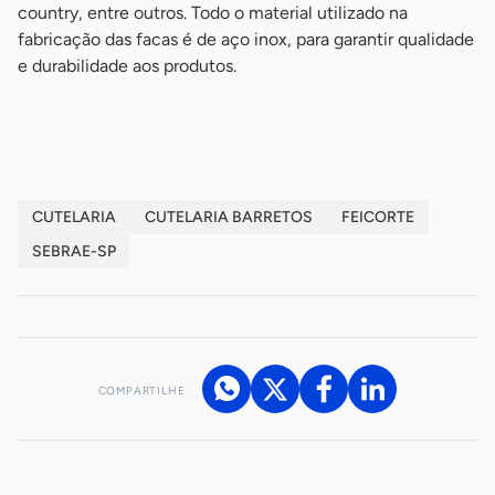
country, entre outros. Todo o material utilizado na
fabricação das facas é de aço inox, para garantir qualidade
e durabilidade aos produtos.
-
CUTELARIA
CUTELARIA BARRETOS
FEICORTE
SEBRAE-SP
COMPARTILHE
Acesse nossos canais de atendimento
Ficou com alguma dúvida?
.
Se
você é um profissional da imprensa, entre em contato pelo
imprensa@sebrae.com.br
fale com a ASN em cada UF
ou