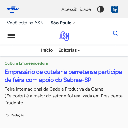
Fale
Acessibilidade
conosco
0
acessibilidade
9
São Paulo
Você está na ASN
Dados
para
busca
Agência
Início
Editorias
Palavra
Sebrae
chave
de
Cultura Empreendedora
Empresário de cutelaria barretense participa
Notícias
de feira com apoio do Sebrae-SP
Feira Internacional da Cadeia Produtiva da Carne
(Feicorte) é a maior do setor e foi realizada em Presidente
Prudente
Por
Redação