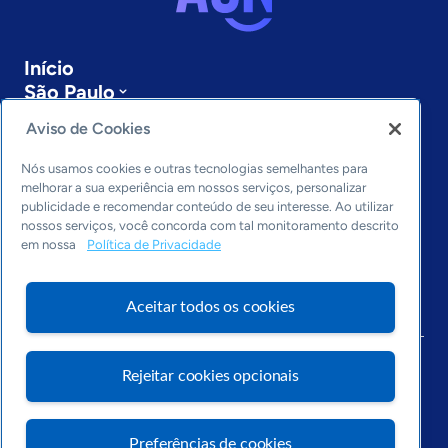
Início
São Paulo
Sobre a ASN
Aviso de Cookies
Últimas notícias
Entre em contato
Nós usamos cookies e outras tecnologias semelhantes para
Editorias
melhorar a sua experiência em nossos serviços, personalizar
publicidade e recomendar conteúdo de seu interesse. Ao utilizar
Economia & Política
nossos serviços, você concorda com tal monitoramento descrito
em nossa
Política de Privacidade
Inovação & Tecnologia
Cultura empreendedora
Dados
Aceitar todos os cookies
Arquivo
Rejeitar cookies opcionais
Preferências de cookies