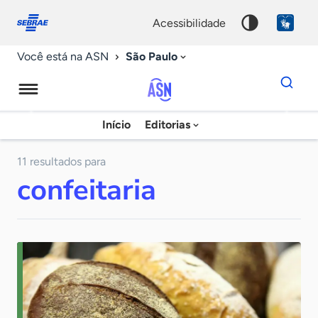
Fale
Acessibilidade
conosco
0
acessibilidade
9
São Paulo
Você está na ASN
Dados
para
busca
Agência
Início
Editorias
Palavra
Sebrae
chave
de
11 resultados para
confeitaria
Notícias