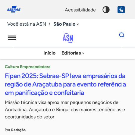
Fale
Acessibilidade
conosco
0
acessibilidade
9
São Paulo
Você está na ASN
Dados
para
busca
Agência
Início
Editorias
Palavra
Sebrae
chave
de
Cultura Empreendedora
Fipan 2025: Sebrae-SP leva empresários da
Notícias
região de Araçatuba para evento referência
em panificação e confeitaria
Missão técnica visa aproximar pequenos negócios de
Andradina, Araçatuba e Birigui das maiores tendências e
oportunidades do setor
Por
Redação