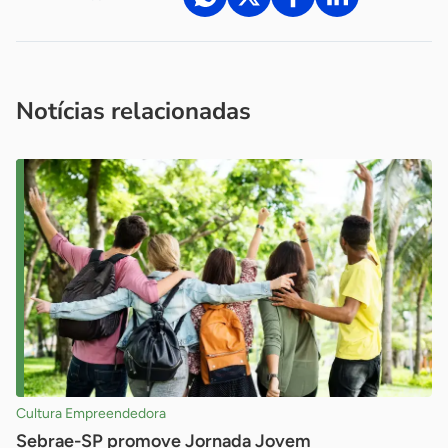
Acesse nossos canais de atendimento
Ficou com alguma dúvida?
.
Se
você é um profissional da imprensa, entre em contato pelo
imprensa@sebrae.com.br
fale com a ASN em cada UF
ou
Notícias relacionadas
Cultura Empreendedora
Sebrae-SP promove Jornada Jovem