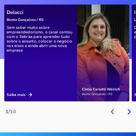
Delucci
Bento Gonçalves / RS
L
Sem saber muito sobre
empreendedorismo, o casal contou
com o Sebrae para aprender tudo
sobre o assunto, colocar o negócio
nos eixos e ainda abrir uma nova
empresa
Cíntia Ceriotti Weirich
Bento Gonçalves / RS
Saiba mais
1
/10