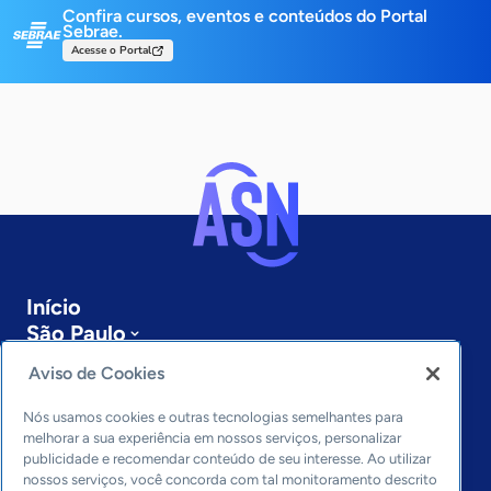
Confira cursos, eventos e conteúdos do Portal
Sebrae.
Acesse o Portal
Início
São Paulo
Sobre a ASN
Aviso de Cookies
Últimas notícias
Entre em contato
Nós usamos cookies e outras tecnologias semelhantes para
Editorias
melhorar a sua experiência em nossos serviços, personalizar
publicidade e recomendar conteúdo de seu interesse. Ao utilizar
Economia & Política
nossos serviços, você concorda com tal monitoramento descrito