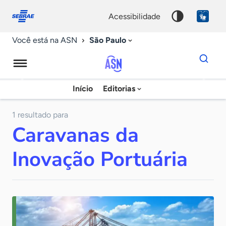
Fale
Acessibilidade
conosco
0
acessibilidade
9
São Paulo
Você está na ASN
Dados
para
busca
Agência
Início
Editorias
Palavra
Sebrae
chave
de
1 resultado para
Caravanas da
Notícias
Inovação Portuária