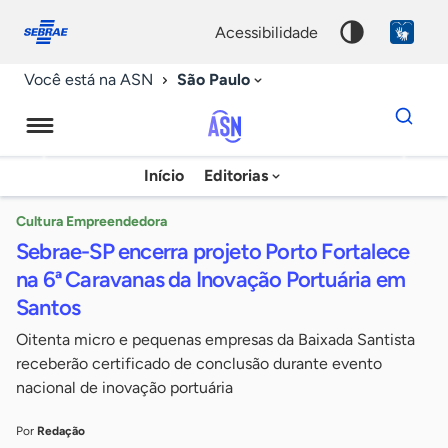
Fale
Acessibilidade
conosco
0
acessibilidade
9
São Paulo
Você está na ASN
Dados
para
busca
Agência
Início
Editorias
Palavra
Sebrae
chave
de
Cultura Empreendedora
Sebrae-SP encerra projeto Porto Fortalece
Notícias
na 6ª Caravanas da Inovação Portuária em
Santos
Oitenta micro e pequenas empresas da Baixada Santista
receberão certificado de conclusão durante evento
nacional de inovação portuária
Por
Redação