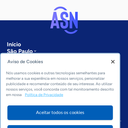
Início
São Paulo
Sobre a ASN
Aviso de Cookies
Últimas notícias
Entre em contato
Nós usamos cookies e outras tecnologias semelhantes para
Editorias
melhorar a sua experiência em nossos serviços, personalizar
publicidade e recomendar conteúdo de seu interesse. Ao utilizar
Economia & Política
nossos serviços, você concorda com tal monitoramento descrito
em nossa
Política de Privacidade
Inovação & Tecnologia
Cultura empreendedora
Dados
Aceitar todos os cookies
Arquivo