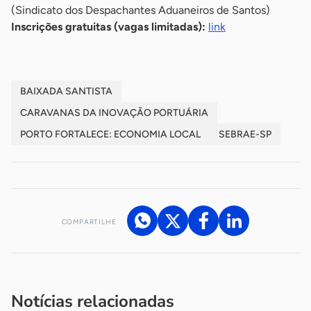
(Sindicato dos Despachantes Aduaneiros de Santos)
Inscrições gratuitas (vagas limitadas):
link
BAIXADA SANTISTA
CARAVANAS DA INOVAÇÃO PORTUÁRIA
PORTO FORTALECE: ECONOMIA LOCAL
SEBRAE-SP
COMPARTILHE
Acesse nossos canais de atendimento
Ficou com alguma dúvida?
.
Se
você é um profissional da imprensa, entre em contato pelo
imprensa@sebrae.com.br
fale com a ASN em cada UF
ou
Notícias relacionadas