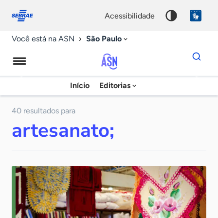
Fale
Acessibilidade
conosco
0
acessibilidade
9
São Paulo
Você está na ASN
Dados
para
busca
Agência
Início
Editorias
Palavra
Sebrae
chave
de
40 resultados para
artesanato;
Notícias