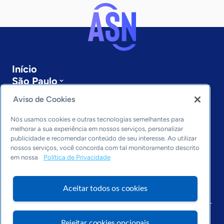
Início
São Paulo
Sobre a ASN
Aviso de Cookies
Últimas notícias
Entre em contato
Nós usamos cookies e outras tecnologias semelhantes para
Editorias
melhorar a sua experiência em nossos serviços, personalizar
publicidade e recomendar conteúdo de seu interesse. Ao utilizar
Economia & Política
nossos serviços, você concorda com tal monitoramento descrito
em nossa
Política de Privacidade
Inovação & Tecnologia
Cultura empreendedora
Dados
Aceitar todos os cookies
Arquivo
Rejeitar cookies opcionais