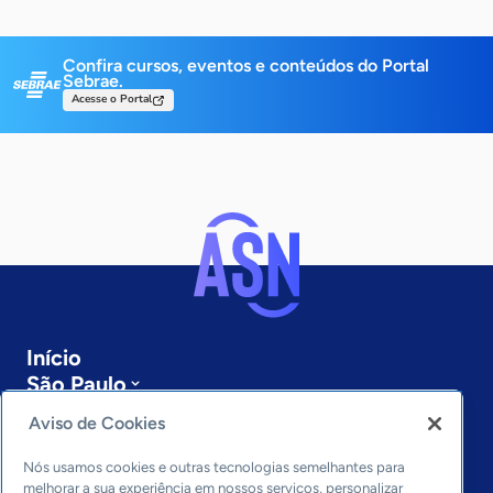
Confira cursos, eventos e conteúdos do Portal
Sebrae.
Acesse o Portal
Início
São Paulo
Sobre a ASN
Aviso de Cookies
Últimas notícias
Entre em contato
Nós usamos cookies e outras tecnologias semelhantes para
Editorias
melhorar a sua experiência em nossos serviços, personalizar