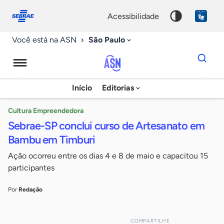
Fale
Acessibilidade
conosco
0
acessibilidade
9
São Paulo
Você está na ASN
Dados
para
busca
Agência
Início
Editorias
Palavra
Sebrae
chave
de
Cultura Empreendedora
Sebrae-SP conclui curso de Artesanato em
Notícias
Bambu em Timburi
Ação ocorreu entre os dias 4 e 8 de maio e capacitou 15
participantes
Por
Redação
COMPARTILHE