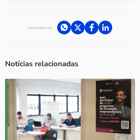
COMPARTILHE
Acesse nossos canais de atendimento
Ficou com alguma dúvida?
.
Se
você é um profissional da imprensa, entre em contato pelo
imprensa@sebrae.com.br
fale com a ASN em cada UF
ou
Notícias relacionadas