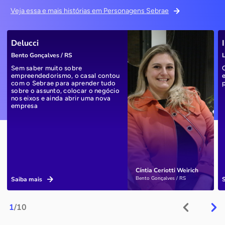
Veja essa e mais histórias em Personagens Sebrae
Delucci
Bento Gonçalves / RS
L
Sem saber muito sobre
empreendedorismo, o casal contou
com o Sebrae para aprender tudo
sobre o assunto, colocar o negócio
nos eixos e ainda abrir uma nova
empresa
Cíntia Ceriotti Weirich
Bento Gonçalves / RS
Saiba mais
1
/10