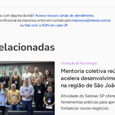
Acesse nossos canais de atendimento
ou com alguma dúvida?
.
imprensa@sebrae.com.br
rofissional da imprensa, entre em contato pelo
fale com a ASN em cada UF
ou
relacionadas
Inovação & Tecnologia
Mentoria coletiva re
acelera desenvolvim
na região de São Joã
Atividade do Sebrae-SP ofe
ferramentas práticas para apr
fortalecer novos negócios