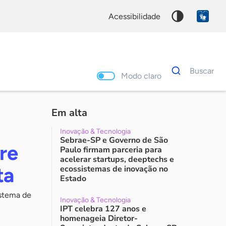
acessibilidade
Dados
Buscar
para
Modo claro
busca
Palavra
chave
Em alta
Inovação & Tecnologia
Sebrae-SP e Governo de São
re
Paulo firmam parceria para
acelerar startups, deeptechs e
ta
ecossistemas de inovação no
Estado
istema de
Inovação & Tecnologia
IPT celebra 127 anos e
homenageia Diretor-