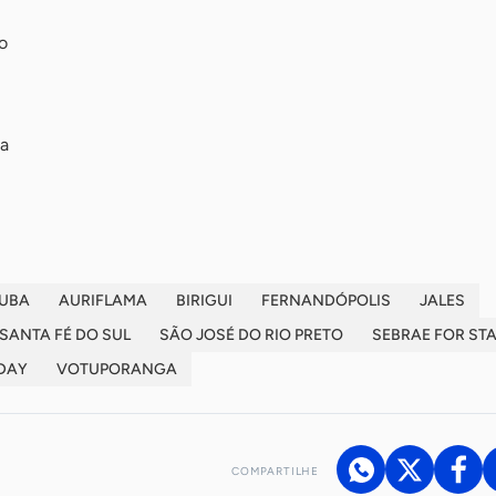
o
a
UBA
AURIFLAMA
BIRIGUI
FERNANDÓPOLIS
JALES
SANTA FÉ DO SUL
SÃO JOSÉ DO RIO PRETO
SEBRAE FOR ST
DAY
VOTUPORANGA
COMPARTILHE