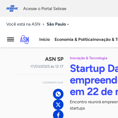
Fale
Acessibilidade
conosco
0
Acesse o Portal Sebrae
9
São Paulo
Você está na ASN
Início
Economia & Política
Inovação & T
Agência
Sebrae
ASN SP
Inovação & Tecnologia
de
Startup D
17/03/2025 às 12:17
Notícias
empreende
COMPARTILHE
em 22 de 
Encontro reunirá empreend
startups