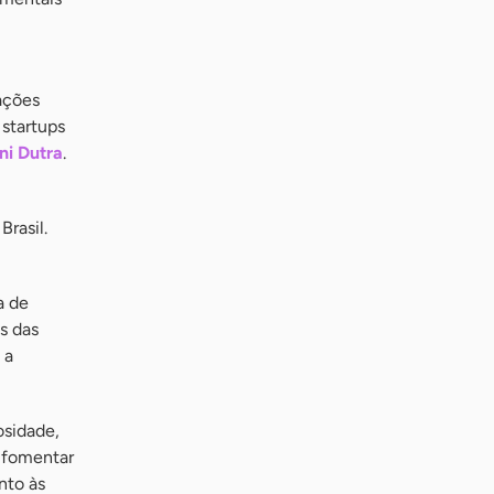
ações
 startups
ni Dutra
.
rasil.
a de
s das
 a
iosidade,
o fomentar
nto às