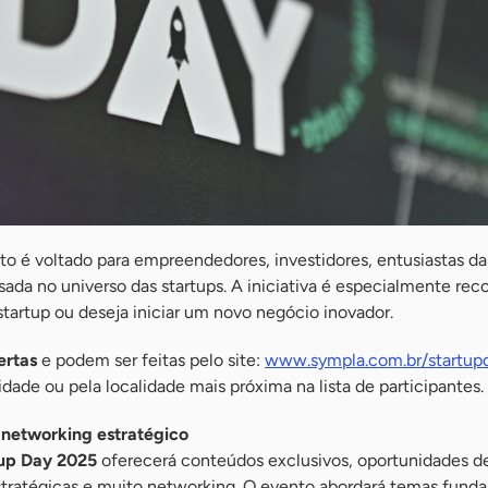
to é voltado para empreendedores, investidores, entusiastas d
sada no universo das startups. A iniciativa é especialmente r
tartup ou deseja iniciar um novo negócio inovador.
ertas
e podem ser feitas pelo site:
www.sympla.com.br/startup
dade ou pela localidade mais próxima na lista de participantes.
 networking estratégico
up Day 2025
oferecerá conteúdos exclusivos, oportunidades d
tratégicas e muito networking. O evento abordará temas fund