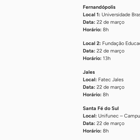
Fernandópolis
Local 1:
Universidade Bras
Data:
22 de março
Horário:
8h
Local 2:
Fundação Educac
Data:
22 de março
Horário:
13h
Jales
Local:
Fatec Jales
Data:
22 de março
Horário:
8h
Santa Fé do Sul
Local:
Unifunec – Campus
Data:
22 de março
Horário:
8h