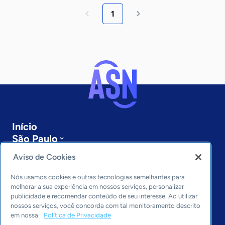
1
Início
São Paulo
Sobre a ASN
Aviso de Cookies
Últimas notícias
Entre em contato
Nós usamos cookies e outras tecnologias semelhantes para
Editorias
melhorar a sua experiência em nossos serviços, personalizar
publicidade e recomendar conteúdo de seu interesse. Ao utilizar
Economia & Política
nossos serviços, você concorda com tal monitoramento descrito
em nossa
Política de Privacidade
Inovação & Tecnologia