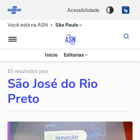
Fale
Acessibilidade
conosco
0
acessibilidade
9
São Paulo
Você está na ASN
Dados
para
busca
Agência
Início
Editorias
Palavra
Sebrae
chave
de
85 resultados para
São José do Rio
Notícias
Preto