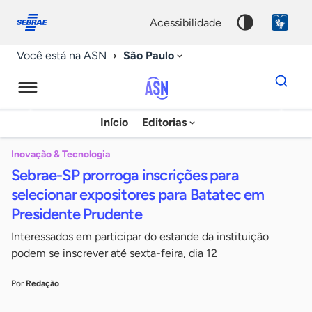
Fale
Acessibilidade
conosco
0
acessibilidade
9
São Paulo
Você está na ASN
Dados
para
busca
Agência
Início
Editorias
Palavra
Sebrae
chave
de
Inovação & Tecnologia
Sebrae-SP prorroga inscrições para
Notícias
selecionar expositores para Batatec em
Presidente Prudente
Interessados em participar do estande da instituição
podem se inscrever até sexta-feira, dia 12
Por
Redação