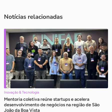
Acesse nossos canais de atendimento
Ficou com alguma dúvida?
.
Se
você é um profissional da imprensa, entre em contato pelo
imprensa@sebrae.com.br
fale com a ASN em cada UF
ou
Notícias relacionadas
Inovação & Tecnologia
Mentoria coletiva reúne startups e acelera
desenvolvimento de negócios na região de São
João da Boa Vista