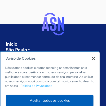
Início
São Paulo
Sobre a ASN
Aviso de Cookies
Últimas notícias
Entre em contato
Nós usamos cookies e outras tecnologias semelhantes para
Editorias
melhorar a sua experiência em nossos serviços, personalizar
publicidade e recomendar conteúdo de seu interesse. Ao utilizar
Economia & Política
nossos serviços, você concorda com tal monitoramento descrito
em nossa
Política de Privacidade
Inovação & Tecnologia
Cultura empreendedora
Dados
Aceitar todos os cookies
Arquivo