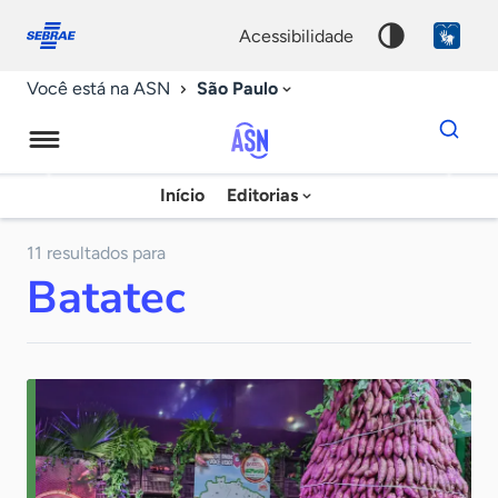
Fale
Acessibilidade
conosco
0
acessibilidade
9
São Paulo
Você está na ASN
Dados
para
busca
Agência
Início
Editorias
Palavra
Sebrae
chave
de
11 resultados para
Batatec
Notícias