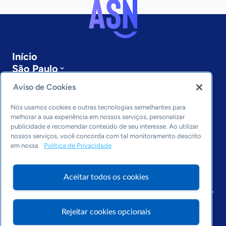
Início
São Paulo
Sobre a ASN
Aviso de Cookies
Últimas notícias
Entre em contato
Nós usamos cookies e outras tecnologias semelhantes para
Editorias
melhorar a sua experiência em nossos serviços, personalizar
publicidade e recomendar conteúdo de seu interesse. Ao utilizar
Economia & Política
nossos serviços, você concorda com tal monitoramento descrito
em nossa
Política de Privacidade
Inovação & Tecnologia
Cultura empreendedora
Dados
Aceitar todos os cookies
Arquivo
Rejeitar cookies opcionais