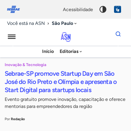
Fale
Acessibilidade
conosco
0
acessibilidade
9
São Paulo
Você está na ASN
Dados
para
busca
Agência
Início
Editorias
Palavra
Sebrae
chave
de
Inovação & Tecnologia
Sebrae-SP promove Startup Day em São
Notícias
José do Rio Preto e Olímpia e apresenta o
Start Digital para startups locais
Evento gratuito promove inovação, capacitação e oferece
mentorias para empreendedores da região
Por
Redação