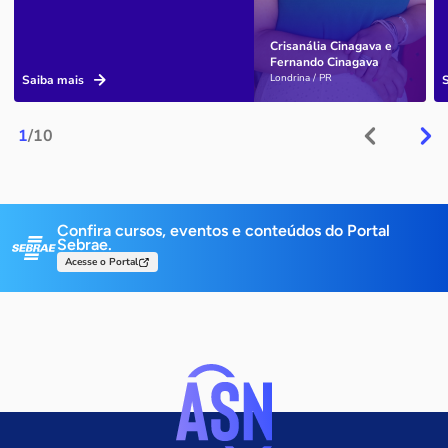
Crisanália Cinagava e
Fernando Cinagava
Londrina / PR
Saiba mais
1
/10
Confira cursos, eventos e conteúdos do Portal
Sebrae.
Acesse o Portal