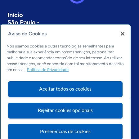
Início
São Paulo
Sobre a ASN
Aviso de Cookies
Últimas notícias
Entre em contato
Nós usamos cookies e outras tecnologias semelhantes para
Editorias
melhorar a sua experiência em nossos serviços, personalizar
publicidade e recomendar conteúdo de seu interesse. Ao utilizar
Economia & Política
nossos serviços, você concorda com tal monitoramento descrito
em nossa
Política de Privacidade
Inovação & Tecnologia
Cultura empreendedora
Dados
Aceitar todos os cookies
Arquivo
Rejeitar cookies opcionais
Preferências de cookies
Visite o Portal Sebrae