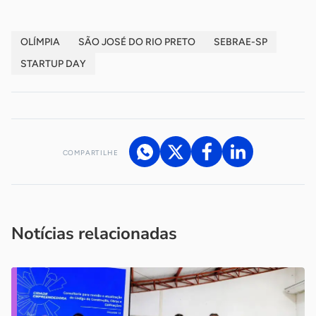
OLÍMPIA
SÃO JOSÉ DO RIO PRETO
SEBRAE-SP
STARTUP DAY
COMPARTILHE
Acesse nossos canais de atendimento
Ficou com alguma dúvida?
.
Se
você é um profissional da imprensa, entre em contato pelo
imprensa@sebrae.com.br
fale com a ASN em cada UF
ou
Notícias relacionadas