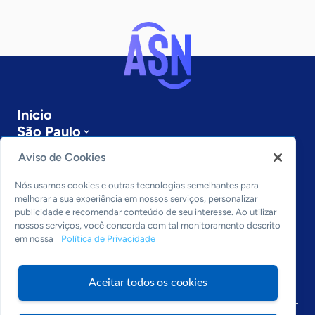
Início
São Paulo
Sobre a ASN
Aviso de Cookies
Últimas notícias
Entre em contato
Nós usamos cookies e outras tecnologias semelhantes para
Editorias
melhorar a sua experiência em nossos serviços, personalizar
publicidade e recomendar conteúdo de seu interesse. Ao utilizar
Economia & Política
nossos serviços, você concorda com tal monitoramento descrito
em nossa
Política de Privacidade
Inovação & Tecnologia
Cultura empreendedora
Dados
Aceitar todos os cookies
Arquivo