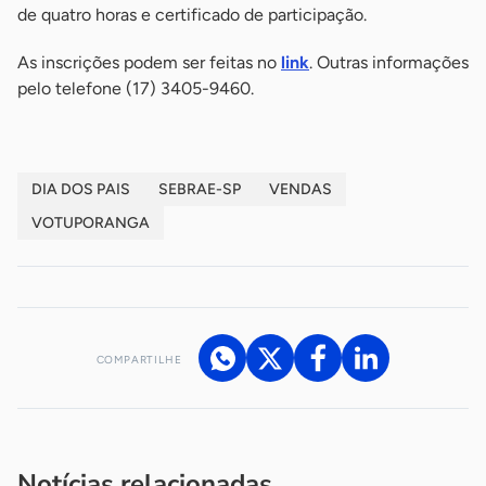
de quatro horas e certificado de participação.
As inscrições podem ser feitas no
link
. Outras informações
pelo telefone (17) 3405-9460.
DIA DOS PAIS
SEBRAE-SP
VENDAS
VOTUPORANGA
COMPARTILHE
Acesse nossos canais de atendimento
Ficou com alguma dúvida?
.
Se
você é um profissional da imprensa, entre em contato pelo
imprensa@sebrae.com.br
fale com a ASN em cada UF
ou
Notícias relacionadas