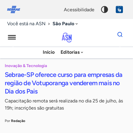
Fale
Acessibilidade
conosco
0
acessibilidade
9
São Paulo
Você está na ASN
Dados
para
busca
Agência
Início
Editorias
Palavra
Sebrae
chave
de
Inovação & Tecnologia
Sebrae-SP oferece curso para empresas da
Notícias
região de Votuporanga venderem mais no
Dia dos Pais
Capacitação remota será realizada no dia 25 de julho, às
19h; inscrições são gratuitas
Por
Redação