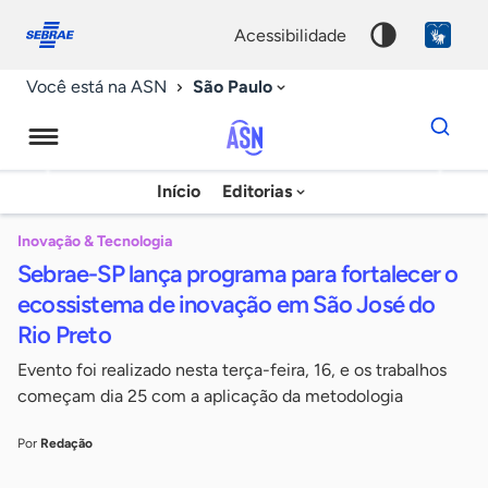
Fale
Acessibilidade
conosco
0
acessibilidade
9
São Paulo
Você está na ASN
Dados
para
busca
Agência
Início
Editorias
Palavra
Sebrae
chave
de
Inovação & Tecnologia
Sebrae-SP lança programa para fortalecer o
Notícias
ecossistema de inovação em São José do
Rio Preto
Evento foi realizado nesta terça-feira, 16, e os trabalhos
começam dia 25 com a aplicação da metodologia
Por
Redação