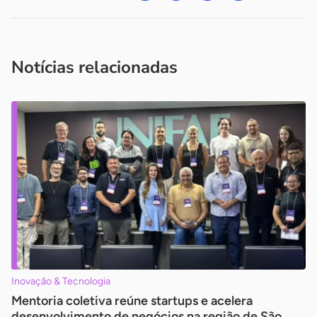
Acesse nossos canais de atendimento
Ficou com alguma dúvida?
.
Se
você é um profissional da imprensa, entre em contato pelo
imprensa@sebrae.com.br
fale com a ASN em cada UF
ou
Notícias relacionadas
Inovação & Tecnologia
Mentoria coletiva reúne startups e acelera
desenvolvimento de negócios na região de São