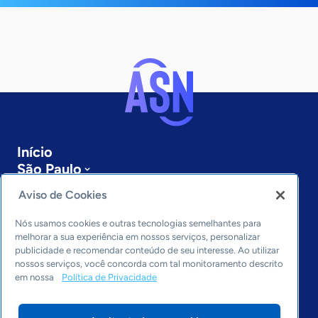
Início
São Paulo
Sobre a ASN
Aviso de Cookies
Últimas notícias
Entre em contato
Nós usamos cookies e outras tecnologias semelhantes para
Editorias
melhorar a sua experiência em nossos serviços, personalizar
publicidade e recomendar conteúdo de seu interesse. Ao utilizar
Economia & Política
nossos serviços, você concorda com tal monitoramento descrito
em nossa
Política de Privacidade
Inovação & Tecnologia
Cultura empreendedora
Dados