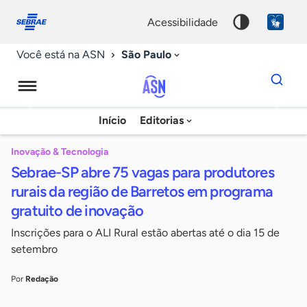
Fale
Acessibilidade
conosco
0
acessibilidade
9
São Paulo
Você está na ASN
Dados
para
busca
Agência
Início
Editorias
Palavra
Sebrae
chave
de
Inovação & Tecnologia
Sebrae-SP abre 75 vagas para produtores
Notícias
rurais da região de Barretos em programa
gratuito de inovação
Inscrições para o ALI Rural estão abertas até o dia 15 de
setembro
Por
Redação