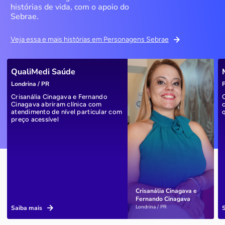
histórias de vida, com o apoio do
Sebrae.
Veja essa e mais histórias em Personagens Sebrae
QualiMedi Saúde
Londrina / PR
P
Crisanália Cinagava e Fernando
Cinagava abriram clínica com
atendimento de nível particular com
preço acessível
Crisanália Cinagava e
Fernando Cinagava
Londrina / PR
Saiba mais