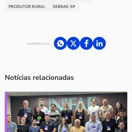
PRODUTOR RURAL
SEBRAE-SP
COMPARTILHE
Acesse nossos canais de atendimento
Ficou com alguma dúvida?
.
Se
você é um profissional da imprensa, entre em contato pelo
imprensa@sebrae.com.br
fale com a ASN em cada UF
ou
Notícias relacionadas