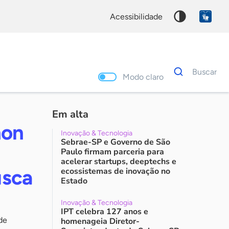
acessibilidade
Dados
Buscar
para
Modo claro
busca
Palavra
chave
Em alta
hon
Inovação & Tecnologia
Sebrae-SP e Governo de São
Paulo firmam parceria para
acelerar startups, deeptechs e
usca
ecossistemas de inovação no
Estado
Inovação & Tecnologia
IPT celebra 127 anos e
de
homenageia Diretor-