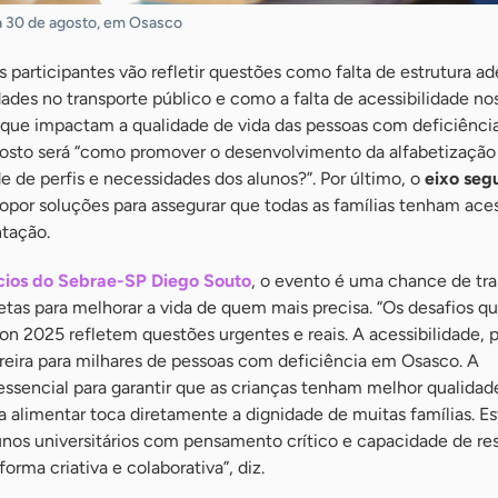
ia 30 de agosto, em Osasco
os participantes vão refletir questões como falta de estrutura 
dades no transporte público e como a falta de acessibilidade no
s que impactam a qualidade de vida das pessoas com deficiênci
oposto será “como promover o desenvolvimento da alfabetização
e de perfis e necessidades dos alunos?”. Por último, o
eixo seg
propor soluções para assegurar que todas as famílias tenham ace
ntação.
cios do Sebrae-SP Diego Souto
, o evento é uma chance de tr
tas para melhorar a vida de quem mais precisa. “Os desafios q
n 2025 refletem questões urgentes e reais. A acessibilidade, 
reira para milhares de pessoas com deficiência em Osasco. A
 essencial para garantir que as crianças tenham melhor qualidad
a alimentar toca diretamente a dignidade de muitas famílias. 
unos universitários com pensamento crítico e capacidade de re
rma criativa e colaborativa”, diz.