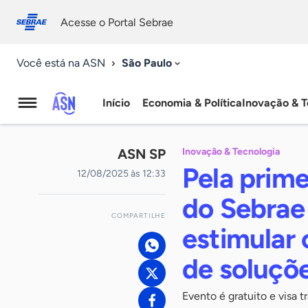
Fale
Acessibilidade
conosco
0
Acesse o Portal Sebrae
9
São Paulo
Você está na ASN
Início
Economia & Política
Inovação & T
Agência
Sebrae
ASN SP
Inovação & Tecnologia
de
Pela prim
12/08/2025 às 12:33
Notícias
do Sebrae 
COMPARTILHE
estimular
de soluçõ
Evento é gratuito e visa 