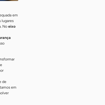
adequada em
s lugares
a. No
eixo
urança
sso
ansformar
ue
por
e de
Estamos em
solver