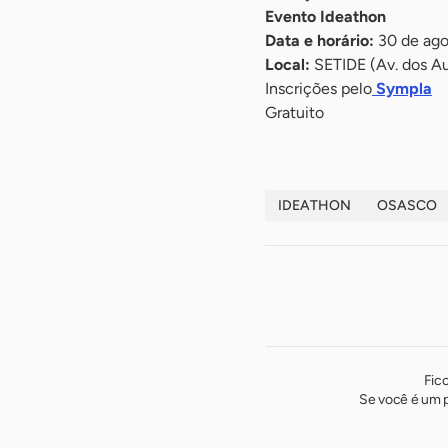
Evento Ideathon
Data e horário:
30 de ago
Local:
SETIDE (Av. dos Au
Inscrições pelo
Sympla
Gratuito
IDEATHON
OSASCO
Fic
Se você é um p