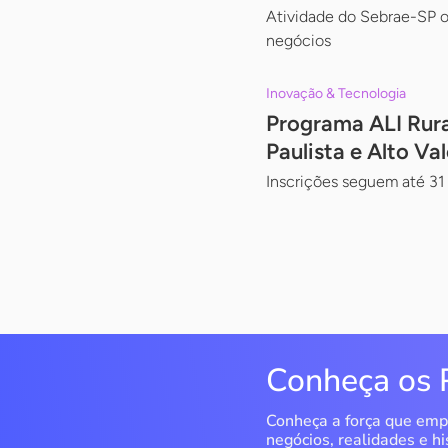
Atividade do Sebrae-SP o
negócios
Inovação & Tecnologia
Programa ALI Rura
Paulista e Alto Va
Inscrições seguem até 31 
Conheça os 
Conheça a força que emp
negócios, realidades e hi