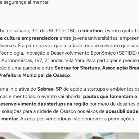
 e segurança alimentar
be no sábado, 30, das 8h30 às 18h, o
Ideathon
, evento gratuit
a cultura empreendedora
entre jovens universitários, empree
diversos. É a primeira vez que a cidade recebe o evento que será
 Tecnologia, Inovação e Desenvolvimento Econômico (SETIDE) 
Autonomistas, 197, 2º andar, Vila Yara. Para participar é preciso
ação é uma parceria entre
Sebrae for Startups, Associação Brasi
Prefeitura Municipal de Osasco
.
uma iniciativa do
Sebrae-SP
de apoio a startups e ambientes d
cas e mentorias, o evento vai abordar
pautas que fomentam o
senvolvimento das startups na região
por meio de desafios 
e soluções para a cidade de Osasco nos eixos de
acessibilidade
limentar
. As equipes vencedoras irão concorrer a premiações.