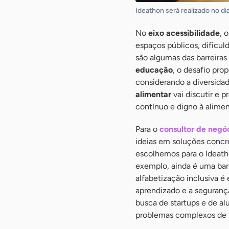
Ideathon será realizado no d
No
eixo acessibilidade
, 
espaços públicos, dificul
são algumas das barreira
educação
, o desafio pr
considerando a diversidad
alimentar
vai discutir e 
contínuo e digno à alime
Para o
consultor de negó
ideias em soluções concre
escolhemos para o Ideatho
exemplo, ainda é uma bar
alfabetização inclusiva é
aprendizado e a seguranç
busca de startups e de al
problemas complexos de fo