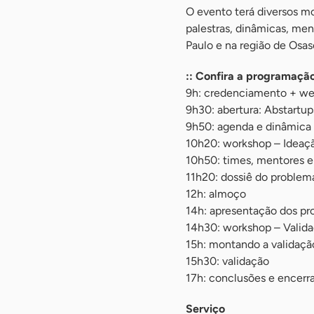
O evento terá diversos 
palestras, dinâmicas, me
Paulo e na região de Osas
:: Confira a programação
9h: credenciamento + we
9h30: abertura: Abstartup
9h50: agenda e dinâmica 
10h20: workshop – Ideaçã
10h50: times, mentores e
11h20: dossiê do problem
12h: almoço
14h: apresentação dos p
14h30: workshop – Valida
15h: montando a validaçã
15h30: validação
17h: conclusões e encer
Serviço