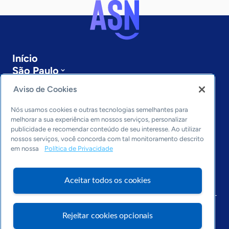
Início
São Paulo
Sobre a ASN
Aviso de Cookies
Últimas notícias
Entre em contato
Nós usamos cookies e outras tecnologias semelhantes para
Editorias
melhorar a sua experiência em nossos serviços, personalizar
publicidade e recomendar conteúdo de seu interesse. Ao utilizar
Economia & Política
nossos serviços, você concorda com tal monitoramento descrito
em nossa
Política de Privacidade
Inovação & Tecnologia
Cultura empreendedora
Dados
Aceitar todos os cookies
Arquivo
Rejeitar cookies opcionais