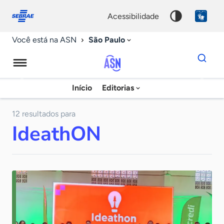
Fale
Acessibilidade
conosco
0
acessibilidade
9
São Paulo
Você está na ASN
Dados
para
busca
Agência
Início
Editorias
Palavra
Sebrae
chave
de
12 resultados para
IdeathON
Notícias