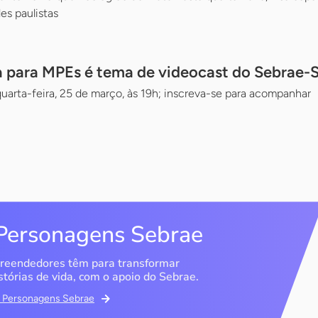
es paulistas
a para MPEs é tema de videocast do Sebrae-
quarta-feira, 25 de março, às 19h; inscreva-se para acompanhar
Personagens Sebrae
reendedores têm para transformar
stórias de vida, com o apoio do Sebrae.
em Personagens Sebrae