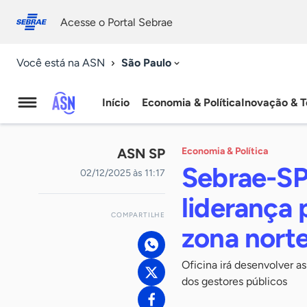
Fale
Acessibilidade
conosco
0
Acesse o Portal Sebrae
9
São Paulo
Você está na ASN
Início
Economia & Política
Inovação & T
Agência
Sebrae
ASN SP
Economia & Política
de
Sebrae-SP 
02/12/2025 às 11:17
Notícias
liderança 
COMPARTILHE
zona nort
Oficina irá desenvolver a
dos gestores públicos