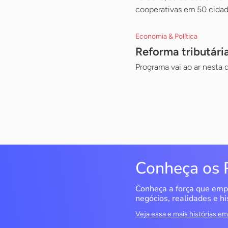
cooperativas em 50 cidad
Economia & Política
Reforma tributári
Programa vai ao ar nesta 
Conheça os 
Conheça a força que emp
negócios, realidades e hi
Veja essa e mais histórias 