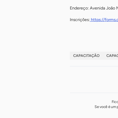
Endereço: Avenida João M
Inscrições:
https://forms
-
CAPACITAÇÃO
CAPAC
Fic
Se você é um p