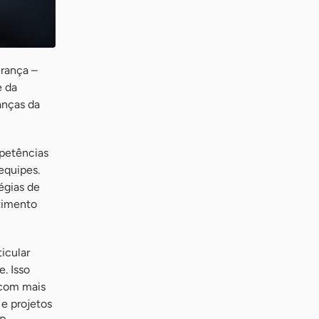
erança –
e da
anças da
mpetências
equipes.
égias de
etimento
icular
. Isso
 com mais
 e projetos