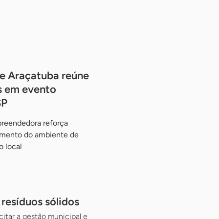
de Araçatuba reúne
s em evento
SP
preendedora reforça
imento do ambiente de
 local
resíduos sólidos
citar a gestão municipal e