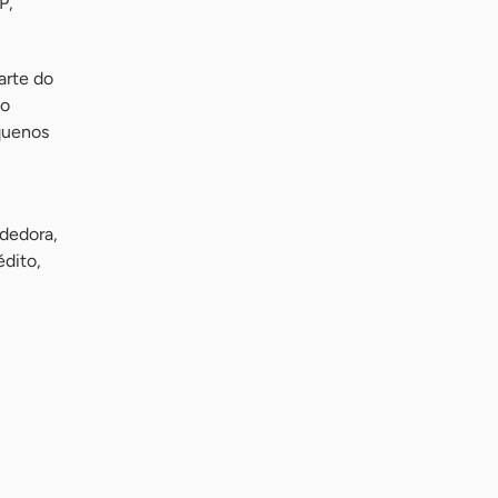
P,
arte do
to
equenos
dedora,
édito,