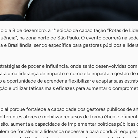
 no dia 8 de dezembro, a 1ª edição da capacitação “Rotas de Lid
fluência”, na zona norte de São Paulo. O evento ocorrerá na sed
a e Brasilândia, sendo específica para gestores públicos e lider
estratégias de poder e influência, onde serão desenvolvidas co
para uma liderança de impacto e como ela impacta a gestão de 
a oportunidade de aprender a flexibilizar e adaptar suas estrat
ação e utilizar táticas mais eficazes para aumentar o comprom
cial porque fortalece a capacidade dos gestores públicos de art
iferentes atores e mobilizar recursos de forma ética e eficiente
são, aumenta a capacidade de implementar políticas públicas
além de fortalecer a liderança necessária para conduzir equipes