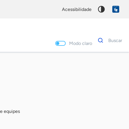
acessibilidade
Dados
Buscar
para
Modo claro
busca
Palavra
chave
de equipes