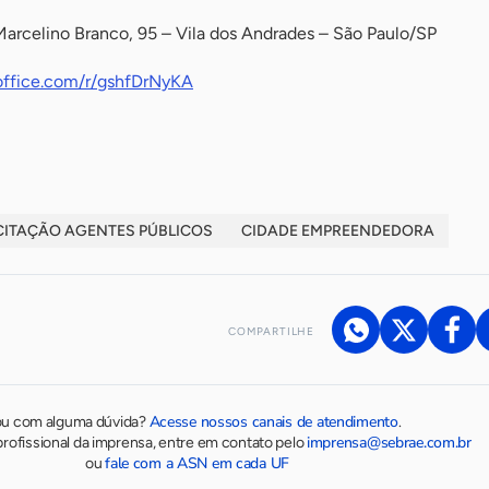
arcelino Branco, 95 – Vila dos Andrades – São Paulo/SP
.office.com/r/gshfDrNyKA
ITAÇÃO AGENTES PÚBLICOS
CIDADE EMPREENDEDORA
COMPARTILHE
Acesse nossos canais de atendimento
ou com alguma dúvida?
.
imprensa@sebrae.com.br
rofissional da imprensa, entre em contato pelo
fale com a ASN em cada UF
ou