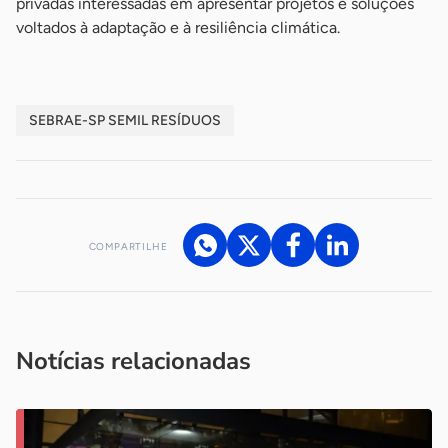
privadas interessadas em apresentar projetos e soluções
voltados à adaptação e à resiliência climática.
SEBRAE-SP SEMIL RESÍDUOS
COMPARTILHE
Acesse nossos canais de atendimento
Ficou com alguma dúvida?
.
Se
você é um profissional da imprensa, entre em contato pelo
imprensa@sebrae.com.br
fale com a ASN em cada UF
ou
Notícias relacionadas