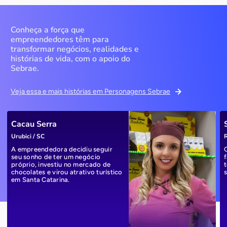
Conheça a força que
empreendedores têm para
transformar negócios, realidades e
histórias de vida, com o apoio do
Sebrae.
Veja essa e mais histórias em Personagens Sebrae
Cacau Serra
Urubici / SC
R
A empreendedora decidiu seguir
seu sonho de ter um negócio
próprio, investiu no mercado de
chocolates e virou atrativo turístico
em Santa Catarina.