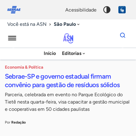
Fale
Acessibilidade
conosco
0
acessibilidade
9
São Paulo
Você está na ASN
Dados
para
busca
Agência
Início
Editorias
Palavra
Sebrae
chave
de
Economia & Política
Sebrae-SP e governo estadual firmam
Notícias
convênio para gestão de resíduos sólidos
Parceria, celebrada em evento no Parque Ecológico do
Tietê nesta quarta-feira, visa capacitar a gestão municipal
e cooperativas em 50 cidades paulistas
Por
Redação