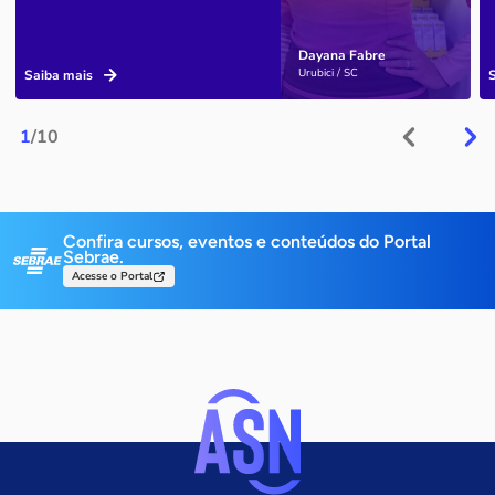
Dayana Fabre
Urubici / SC
Saiba mais
1
/10
Confira cursos, eventos e conteúdos do Portal
Sebrae.
Acesse o Portal